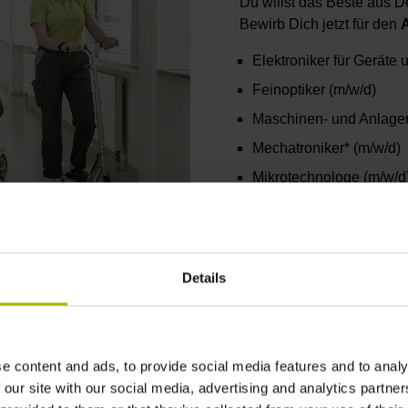
Du willst das Beste aus 
Bewirb Dich jetzt für den
Elektroniker für Geräte
Feinoptiker (m/w/d)
Maschinen- und Anlagen
Mechatroniker* (m/w/d)
Mikrotechnologe (m/w/d
Technischer Produktdes
Zerspanungsmechaniker
Fachinformatiker (m/w/d
Details
Industriekaufleute (m/w/
Kaufleute für Büromana
*Bewerbung für 2026 jetzt
e content and ads, to provide social media features and to analy
 our site with our social media, advertising and analytics partn