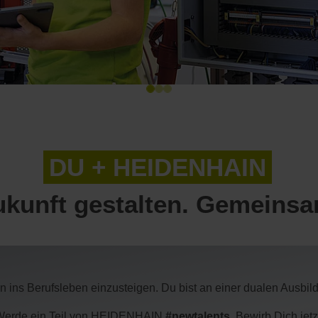
DU +
HEIDENHAIN
ukunft gestalten. Gemeinsa
ins Berufsleben einzusteigen. Du bist an einer dualen Ausbild
Werde ein Teil von HEIDENHAIN
#newtalents
. Bewirb Dich jetz