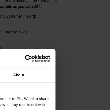
Deiner Zukunft machen? Wir auch!
Ausbildungsstart 2027
:
 und Systeme* (m/w/d)
führer* (m/w/d)
)
igner (m/w/d)
* (m/w/d)
)
About
d)
gement (m/w/d)
 noch möglich.
se our traffic. We also share
ers who may combine it with