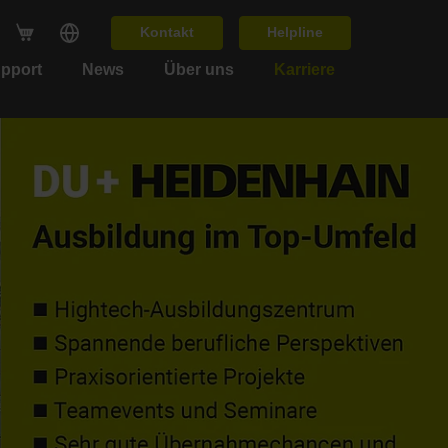
Kontakt
Helpline
upport
News
Über uns
Karriere
Nex