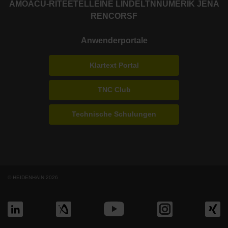
AMO
ACU-RITE
ETEL
LEINE LINDE
LTN
NUMERIK JENA
RENCO
RSF
Anwenderportale
Klartext Portal
TNC Club
Technische Schulungen
© HEIDENHAIN 2026