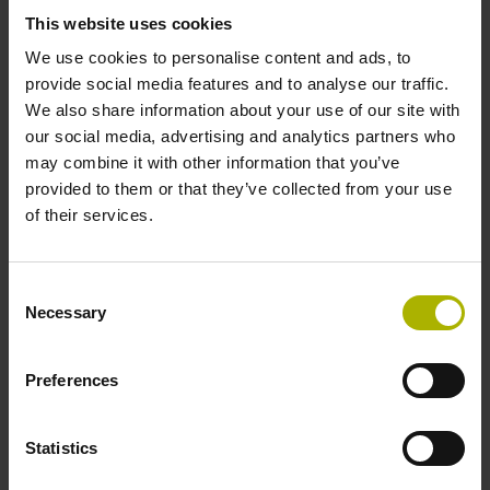
This website uses cookies
We use cookies to personalise content and ads, to
So einfach kommen Sie zur
provide social media features and to analyse our traffic.
StateMonitor-Testlizenz
We also share information about your use of our site with
our social media, advertising and analytics partners who
may combine it with other information that you’ve
provided to them or that they’ve collected from your use
01
of their services.
Consent
Kontaktaufnahme mit HEIDENHAIN
Necessary
Selection
Kontaktieren Sie den User-Desk der Digitalen
Preferences
Werkstatt:
+49 8669 31-5000,
user-desk@heidenhain.de
oder
nutzen Sie das
Kontaktformular
Statistics