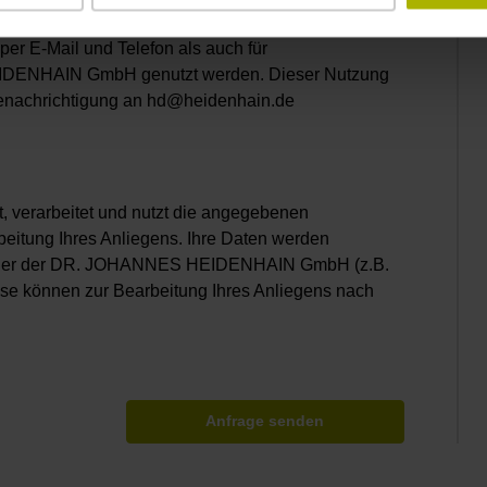
n der DR. JOHANNES HEIDENHAIN GmbH sowohl für
per E-Mail und Telefon als auch für
EIDENHAIN GmbH genutzt werden. Dieser Nutzung
 Benachrichtigung an hd@heidenhain.de
rarbeitet und nutzt die angegebenen
eitung Ihres Anliegens. Ihre Daten werden
artner der DR. JOHANNES HEIDENHAIN GmbH (z.B.
ese können zur Bearbeitung Ihres Anliegens nach
Anfrage senden