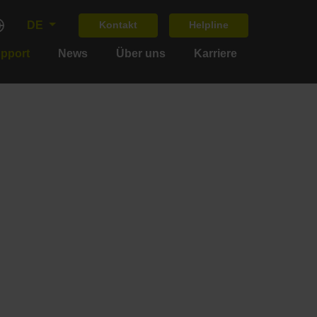
DE
Kontakt
Helpline
upport
News
Über uns
Karriere