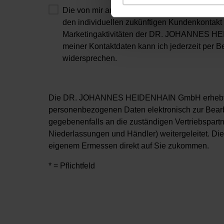
Die von mir angegebenen Daten dürfen vo
den individuellen zukünftigen Kundenkontakt 
Marketingaktivitäten der DR. JOHANNES H
meiner Kontaktdaten kann ich jederzeit per
widersprechen.
Die DR. JOHANNES HEIDENHAIN GmbH erhebt, ve
personenbezogenen Daten elektronisch zur Bearb
gegebenenfalls an die zuständigen Vertriebsp
Niederlassungen und Händler) weitergeleitet. Di
eigenem Ermessen direkt auf Sie zukommen.
* = Pflichtfeld