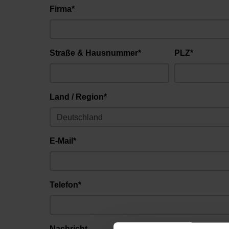
Firma*
Straße & Hausnummer*
PLZ*
Land / Region*
E-Mail*
Telefon*
Nachricht