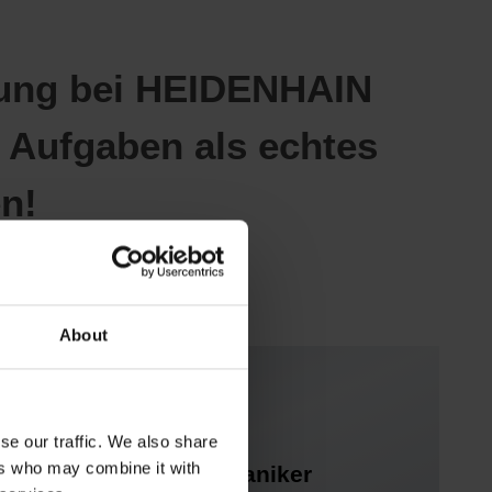
dung bei HEIDENHAIN
 Aufgaben als echtes
n!
About
se our traffic. We also share
ers who may combine it with
zum Zerspanungsmechaniker