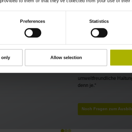
 provided to them or that they’ve collected from your use of their
„Vor Beginn der Ausbild
im Unternehmen absolviert
Preferences
Statistics
konnte bereits in dieser k
und informativ die Ausbild
Zerspanungsmechanikers i
allen aufgenommen werden
Leidenschaft für das Han
 only
Allow selection
verbinden, was mir jeden 
Zudem hebt sich HEIDENHA
umweltfreundliche Haltung 
denn je.“
Noch Fragen zum Ausbil