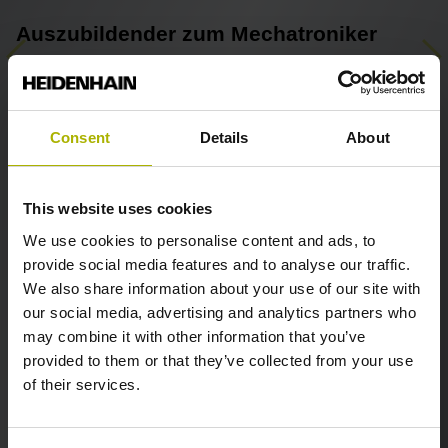
Auszubildender zum Mechatroniker
Previous
Ne
„Abwechslungsreich, top Förderung, ein tolles Umfeld und
eine moderne Arbeitsumgebung. So würde ich meine
Ausbildung zum Mechatroniker kurz beschreiben. Die
Consent
Details
About
Mischung aus Theorie und Praxis hält jeden Tag neue
Herausforderungen bereit und sorgt für einen spannenden
Ausbildungsalltag. Besonders gefällt mir der Themen-Mix
This website uses cookies
aus Elektrotechnik, Mechanik und Pneumatik. Durch die
We use cookies to personalise content and ads, to
topausgestatteten Arbeitsplätze und das eigene iPad für
provide social media features and to analyse our traffic.
den Theorie-Unterricht und die Berufsschule wird uns das
We also share information about your use of our site with
Lernen enorm erleichtert. Darüber hinaus schätze ich die
our social media, advertising and analytics partners who
flexiblen Arbeitszeiten und die Kantine im Unternehmen.
may combine it with other information that you’ve
Rundum kann ich die Ausbildung jedem weiterempfehlen,
provided to them or that they’ve collected from your use
der eine vielseitige und zukunftssichere Karriere anstrebt.“
of their services.
Noch Fragen zum Ausbildungsberuf?