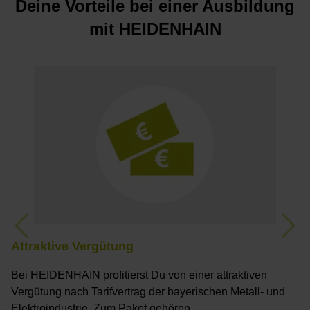
Deine Vorteile bei einer Ausbildung
mit HEIDENHAIN
Ü
M
a
a
f
Previous
Nex
Attraktive Vergütung
Bei HEIDENHAIN profitierst Du von einer attraktiven
Vergütung nach Tarifvertrag der bayerischen Metall- und
Elektroindustrie. Zum Paket gehören