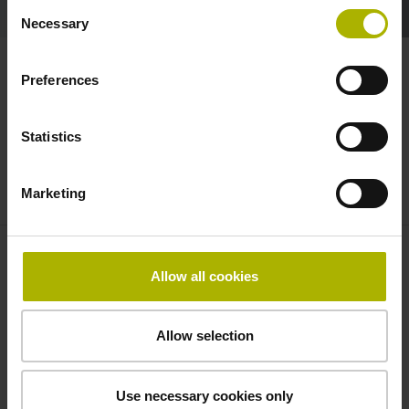
Consent
Necessary
Selection
Preferences
Statistics
Facts über Deine Ausbildung bei
HEIDENHAIN
Marketing
Gemeinsamer Weg
– während Deiner Ausbildung
Allow all cookies
stehen Dir Deine Ausbilder als
erfahrene Ansprechpartner zur Seite
Allow selection
Einblicke in die Praxis
– erhalte während Deiner
Ausbildung spannende Einblicke in verschiedenste
Bereiche eines Hightech-Unternehmens
Use necessary cookies only