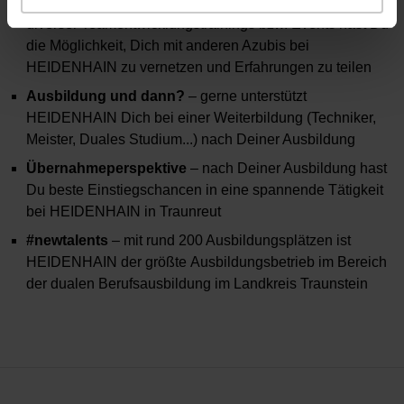
Teamwork
– anhand
diverser Teamentwicklungstrainings bzw. Events hast Du
die Möglichkeit, Dich mit anderen Azubis bei
HEIDENHAIN zu vernetzen und Erfahrungen zu teilen
Ausbildung und dann?
– gerne unterstützt
HEIDENHAIN Dich bei einer Weiterbildung (Techniker,
Meister, Duales Studium...) nach Deiner Ausbildung
Übernahmeperspektive
– nach Deiner Ausbildung hast
Du beste Einstiegschancen in eine spannende Tätigkeit
bei HEIDENHAIN in Traunreut
#newtalents
– mit rund 200 Ausbildungsplätzen ist
HEIDENHAIN der größte Ausbildungsbetrieb im Bereich
der dualen Berufsausbildung im Landkreis Traunstein