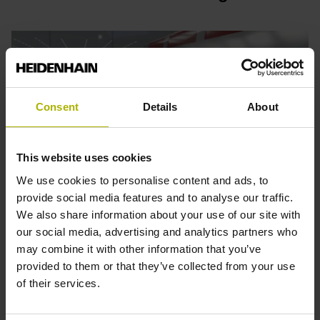
Consent
Details
About
This website uses cookies
We use cookies to personalise content and ads, to
provide social media features and to analyse our traffic.
We also share information about your use of our site with
Previous
Nex
our social media, advertising and analytics partners who
Robotik
A
may combine it with other information that you’ve
provided to them or that they’ve collected from your use
Antriebsgeber für die klassische Robotik, Dual Encoder
L
of their services.
und Secondary Encoder für Advanced Robotik-
M
Anwendungen und Längenmessgeräte für Linearachsen –
S