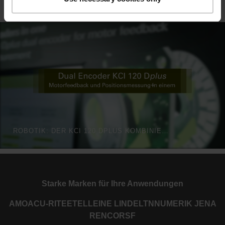
Direkt zum KCI 120 D
plus
ROBOTIK: DER KCI 120 DPLUS KOMBINIERT ZWEI DREHGEBER IN EINEM | HEIDENHAIN
Starke Marken für Ihre Anwendungen
AMO
ACU-RITE
ETEL
LEINE LINDE
LTN
NUMERIK JENA
RENCO
RSF