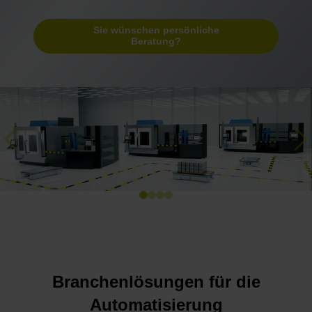
Sie wünschen persönliche
Beratung?
Previous
Ne
Branchenlösungen für die
Automatisierung