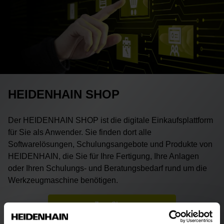
HEIDENHAIN SHOP
Der HEIDENHAIN SHOP ist die digitale Einkaufsplattform
für Sie als Anwender. Sie finden dort alle
Softwarelösungen, Schulungsangebote und Produkte von
HEIDENHAIN, die Sie für Ihre Fertigung, Ihre Anlagen
oder Ihren Schulungs- und Beratungsbedarf rund um die
Werkzeugmaschine benötigen.
Zum Shop