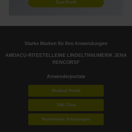
Zum Profil
Starke Marken für Ihre Anwendungen
AMO
ACU-RITE
ETEL
LEINE LINDE
LTN
NUMERIK JENA
RENCO
RSF
Anwenderportale
Klartext Portal
TNC Club
Technische Schulungen