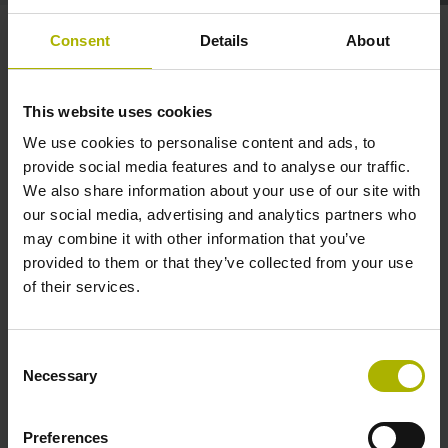
Websites rund um Anwenderthemen
Consent
Details
About
This website uses cookies
We use cookies to personalise content and ads, to
provide social media features and to analyse our traffic.
We also share information about your use of our site with
our social media, advertising and analytics partners who
may combine it with other information that you’ve
provided to them or that they’ve collected from your use
of their services.
Consent
Necessary
Selection
Klartext-Portal
Die Website für alle Experten an der Maschine mit
Preferences