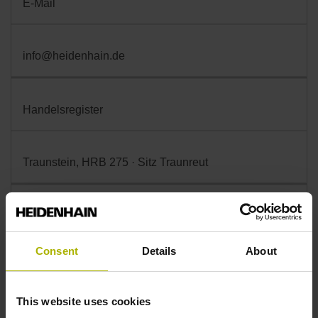
E-Mail
info@heidenhain.de
Handelsregister
Traunstein, HRB 275 · Sitz Traunreut
USt-Id-Nr.:
Consent
Details
About
DE 131 557 292
This website uses cookies