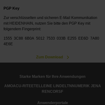
PGP Key
Zur verschlüsselten und sicheren E-Mail Kommunikation
mit HEIDENHAIN, nutzen Sie bitte den PGP Key mit
folgendem Fingerprint:
1555 3C88 6B0A 5012 7533 033B E255 EE6D 7A80
4E6E
Zum Download
Starke Marken für Ihre Anwendungen
AMO
ACU-RITE
ETEL
LEINE LINDE
LTN
NUMERIK JENA
RENCO
RSF
Anwenderportale