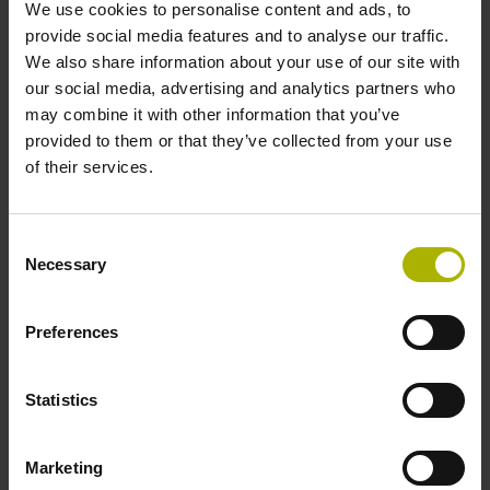
We use cookies to personalise content and ads, to
Haftungsausschluss
provide social media features and to analyse our traffic.
We also share information about your use of our site with
Eine Garantie für die Fehlerfreiheit, Genauigkeit und
our social media, advertising and analytics partners who
Vollständigkeit der Angaben kann die DR. JOHANNES
may combine it with other information that you’ve
HEIDENHAIN GmbH nicht übernehmen und schließt
provided to them or that they’ve collected from your use
daher eine Haftung für Verluste oder Schäden jeder Art
of their services.
aus, die direkt oder indirekt aus der Nutzung des
Onlineangebotes dieser Website entstehen.
Consent
Ebenso übernimmt die DR. JOHANNES HEIDENHAIN
Necessary
Selection
GmbH keine Haftung für Websiteangebote anderer
Betreiber, zu denen Besucher dieser Website über hier
Preferences
eingefügte Links (Verknüpfungen) gelangen. Für diese
Fremdinhalte sind ausschließlich deren Anbieter
zuständig.
Statistics
Copyright und Markenzeichen, sämtliche Texte, Bilder,
Marketing
Grafiken, Animationen, Videos und sonstige Inhalte dieser