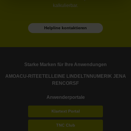
kalkulierbar.
Helpline kontaktieren
Starke Marken für Ihre Anwendungen
AMO
ACU-RITE
ETEL
LEINE LINDE
LTN
NUMERIK JENA
RENCO
RSF
Anwenderportale
Klartext Portal
TNC Club