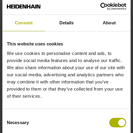
Original HEIDENHAIN-Ersatzteile
Kurze Lieferzeiten
Consent
Details
About
Kompetente und zuverlässige
Unterstützung vor Ort
This website uses cookies
Bequeme Bestellung per Telefon, Fax
We use cookies to personalise content and ads, to
oder E-Mail
provide social media features and to analyse our traffic.
Expresslieferung innerhalb Europas
We also share information about your use of our site with
binnen 24 Stunden
our social media, advertising and analytics partners who
may combine it with other information that you’ve
provided to them or that they’ve collected from your use
Zusätzliche Service-Vereinbarungen
of their services.
Verlängerung der Garantiedauer um 24
Monate
Consent
Materialbevorratung
Necessary
Selection
Personaleinsatz an der Maschine