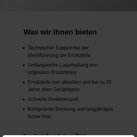
Was wir Ihnen bieten
Technischer Support bei der
Identifizierung der Ersatzteile
Umfangreiche Lagerhaltung von
originalen Ersatzteilen
Ersatzteile von aktuellen und bis zu 20
Jahre alten Gerätetypen
Schnelle Reaktionszeit
Kompetente Beratung und langjähriges
Know-how
Ihre Vorteile auf einen Blick