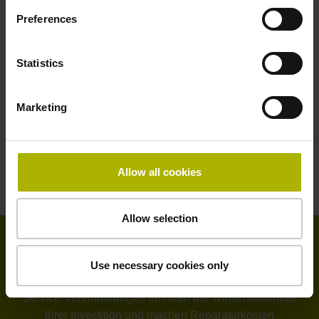
Preferences
Statistics
Marketing
Allow all cookies
Allow selection
Tipp aus dem Kundenservice
Use necessary cookies only
Service-Vereinbarungen erhöhen die Wirtschaftlichkeit
Ihrer Investition und machen Reparaturkosten