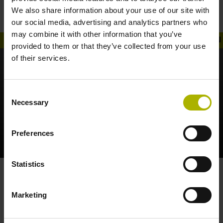
Optik reduziert Ihre Systemkosten
We also share information about your use of our site with
our social media, advertising and analytics partners who
may combine it with other information that you’ve
provided to them or that they’ve collected from your use
of their services.
Consent
Necessary
Selection
Preferences
LC UND RCN: GEKAPSELTE MESSGERÄTE REDUZIEREN SYSTEMKOSTEN | HEIDENHAIN
Statistics
Rund um den Tisch
Marketing