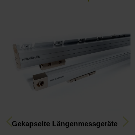
Gekapselte Längenmessgeräte
Previous
Nex