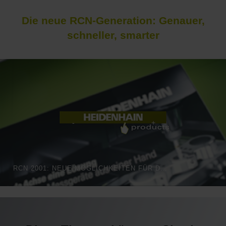
Die neue RCN-Generation: Genauer,
schneller, smarter
RCN 2001: NEUE MÖGLICHKEITEN FÜR DAS WINKELMESSEN | HEIDENHAIN