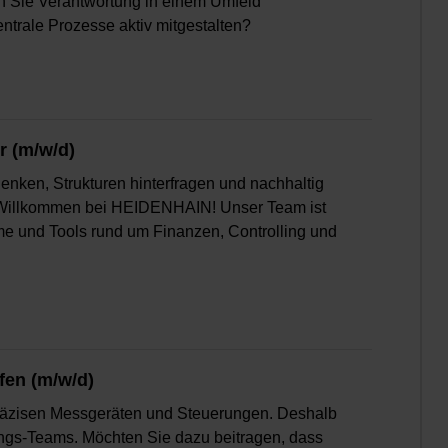
n Sie Verantwortung in einem Umfeld
ntrale Prozesse aktiv mitgestalten?
r (m/w/d)
enken, Strukturen hinterfragen und nachhaltig
ch Willkommen bei HEIDENHAIN! Unser Team ist
eme und Tools rund um Finanzen, Controlling und
fen (m/w/d)
präzisen Messgeräten und Steuerungen. Deshalb
igungs-Teams. Möchten Sie dazu beitragen, dass