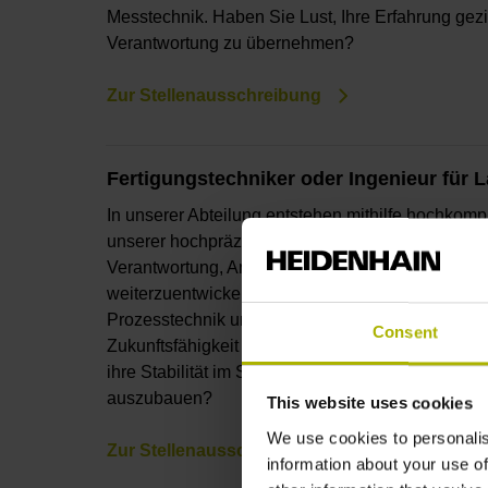
Messtechnik. Haben Sie Lust, Ihre Erfahrung gezi
Verantwortung zu übernehmen?
Zur Stellenausschreibung
Fertigungstechniker oder Ingenieur für 
In unserer Abteilung entstehen mithilfe hochkom
unserer hochpräzisen Messgeräte bei HEIDENHAI
Verantwortung, Anlagen leistungsfähig zu betreib
weiterzuentwickeln. Sie arbeiten in einem eingesp
Prozesstechnik und Entwicklung und leisten einen 
Consent
Zukunftsfähigkeit unserer Produktion. Reizt es S
ihre Stabilität im Serienbetrieb sicherzustellen un
auszubauen?
This website uses cookies
We use cookies to personalis
Zur Stellenausschreibung
information about your use of