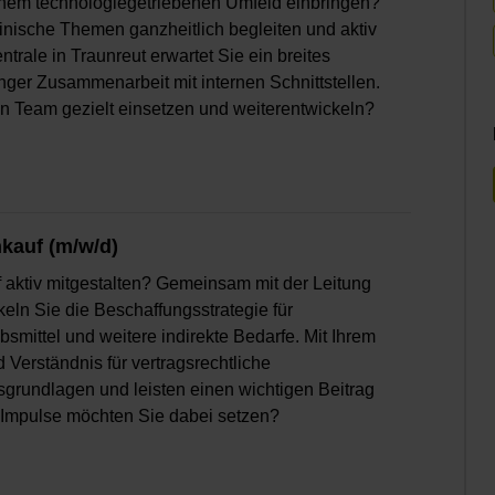
einem technologiegetriebenen Umfeld einbringen?
inische Themen ganzheitlich begleiten und aktiv
rale in Traunreut erwartet Sie ein breites
ger Zusammenarbeit mit internen Schnittstellen.
en Team gezielt einsetzen und weiterentwickeln?
nkauf (m/w/d)
f aktiv mitgestalten? Gemeinsam mit der Leitung
keln Sie die Beschaffungsstrategie für
smittel und weitere indirekte Bedarfe. Mit Ihrem
erständnis für vertragsrechtliche
grundlagen und leisten einen wichtigen Beitrag
 Impulse möchten Sie dabei setzen?