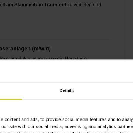
elt
am Stammsitz in Traunreut
zu vertiefen und
Laseranlagen (m/w/d)
plexer Produktionsprozesse die Herzstücke
N. Die Fertigungstechnik übernimmt dabei die
en und Prozesse kontinuierlich
ielten Team an der Schnittstelle von Fertigung,
direkten Beitrag zur Stabilität und
Details
ie, Laserprozesse technologisch zu beherrschen,
d deren Potenzial in der Fertigung gezielt weiter
e content and ads, to provide social media features and to analy
 our site with our social media, advertising and analytics partn