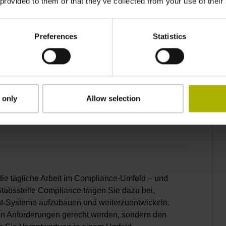
 provided to them or that they’ve collected from your use of their
 Vakuumanlagen (m/w/d)
Preferences
Statistics
 hochpräzise Teilungen im Mikrometermaßstab,
s- und Dünnschichttechnik und weiteren Verfahren
ik verantwortlich mit dem Ziel, Technologien
alierbare und zukunftsfähige
Sie dabei die Leistungsfähigkeit unserer
 only
Allow selection
en und nachhaltig optimieren?
ie tägliche Arbeit im Compliance-Umfeld – und
Stabsstelle Compliance tragen Sie dazu bei,
t-Systeme aufzubauen und weiterzuentwickeln.
igen Anforderungen gerecht werden, sondern den