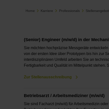
Home
Karriere
Professionals
Stellenangebo
(Senior) Engineer (m/w/d) in der Mechan
Sie möchten hochpräzise Messgeräte entwickeln
von der ersten Idee über Prototypen bis hin zur 
interdisziplinären Umfeld arbeiten Sie an techni
Fertigbarkeit und Qualität im Mittelpunkt stehen. 
Zur Stellenausschreibung
Betriebsarzt / Arbeitsmediziner (m/w/d)
Sie sind Facharzt (m/w/d) für Arbeitsmedizin ode