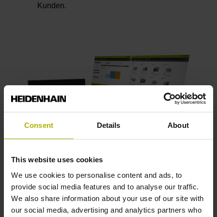
Kunden.
Consent
Details
About
This website uses cookies
We use cookies to personalise content and ads, to
Eine
digitalisierte Fertigung
bringt
provide social media features and to analyse our traffic.
den 360° Blick auf Ihren Betrieb. Anwender
We also share information about your use of our site with
werden optimal
our social media, advertising and analytics partners who