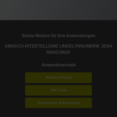
Starke Marken für Ihre Anwendungen
AMO
ACU-RITE
ETEL
LEINE LINDE
LTN
NUMERIK JENA
RENCO
RSF
Anwenderportale
Klartext Portal
TNC Club
Technische Schulungen