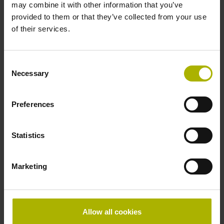
bei der Dokumentationspflicht für
may combine it with other information that you’ve
provided to them or that they’ve collected from your use
medizintechnische Produkte unterstützt.
of their services.
Software-Produkte von HEIDENHAIN
Consent
Necessary
Selection
Preferences
Statistics
Marketing
Vorteile der 5-Achs-
Allow all cookies