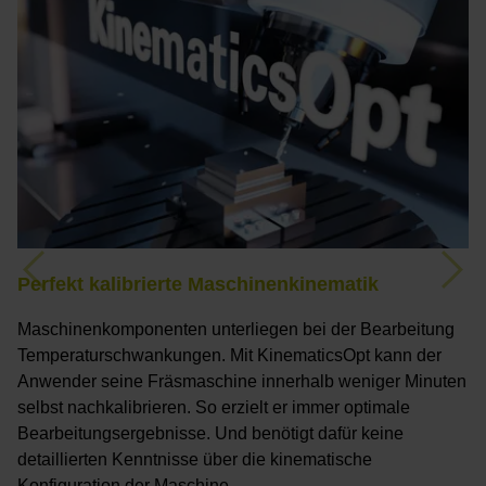
Previous
Nex
Perfekt kalibrierte Maschinenkinematik
S
Maschinenkomponenten unterliegen bei der Bearbeitung
D
Temperaturschwankungen. Mit KinematicsOpt kann der
B
Anwender seine Fräsmaschine innerhalb weniger Minuten
d
selbst nachkalibrieren. So erzielt er immer optimale
S
Bearbeitungsergebnisse. Und benötigt dafür keine
K
detaillierten Kenntnisse über die kinematische
v
Konfiguration der Maschine.
S