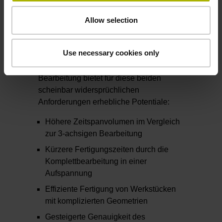
Bearbeitung nutzen
Allow selection
Produktivität und Genauigkeit sind bei
Werkzeugmaschinen für
Use necessary cookies only
medizintechnische Anwendungen
entscheidende Merkmale. Die 5-achsige
Bearbeitung bietet für diese beiden
scheinbar widersprüchlichen
Anforderungen erhebliche Potentiale:
Höhere Zeitspanvolumen im Vergleich
zur 3-achsigen Bearbeitung
Kürzere Fertigungszeiten durch die
Komplettbearbeitung in einer
Aufspannung
Effiziente Fertigung von Werkstücken
mit komplizierten Geometrien
Gesteigerte Genauigkeit des