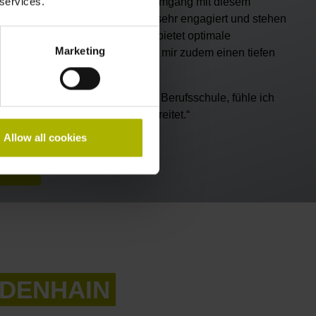
 services.
ns weiterzubilden, damit wir den Umgang mit diesem
n. Auch unsere Ausbilder sind sehr engagiert und stehen
gestattete Ausbildungszentrum bietet optimale
Marketing
in der Fachabteilung ermöglicht mir zudem einen tiefen
d Prozesse.
 betrieblicher Ausbildung und Berufsschule, fühle ich
einstieg im Unternehmen vorbereitet.“
Allow all cookies
beruf?
EIDENHAIN