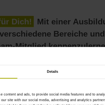
ür Dich!
Mit einer Ausbil
 verschiedene Bereiche und
eam-Mitglied kennenzulerne
Details
Nico
Auszubildender zum F
e content and ads, to provide social media features and to analy
 our site with our social media, advertising and analytics partn
„Arbeiten mit Glas – das ist f