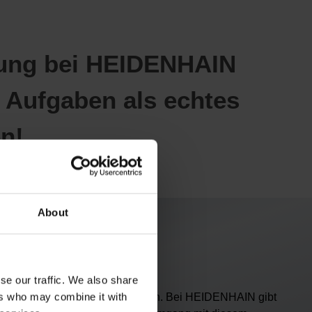
dung bei HEIDENHAIN
 Aufgaben als echtes
n!
About
einoptiker
se our traffic. We also share
ers who may combine it with
aszinierend und abwechslungsreich. Bei HEIDENHAIN gibt