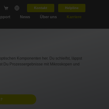
Kontakt
Helpline
upport
News
Über uns
Karriere
optischen Komponenten her. Du schleifst, läppst
rst Du Prozessergebnisse mit Mikroskopen und
n?