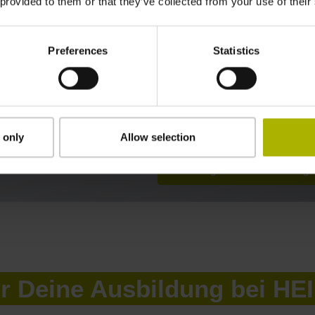
 provided to them or that they’ve collected from your use of their
es vielfältige Möglichkeiten u
besonderen Material beherrsche
uns immer zu Seite. Das topaus
Preferences
Statistics
Lernbedingungen, die Mitarbeit 
Einblick in unsere Produkte un
Dank des ausgewogenen Mix aus
mich bestens auf meinen Berufs
 only
Allow selection
Noch Fragen zum Ausbildungs
er Deine Ausbildung bei H