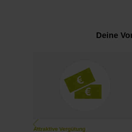
Deine Vo
Previous
Attraktive Vergütung