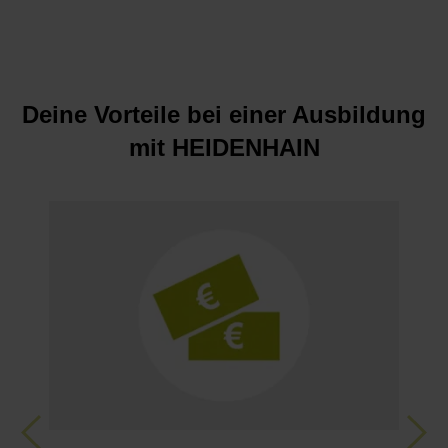
Deine Vorteile bei einer Ausbildung
mit HEIDENHAIN
Ü
M
a
a
f
Previous
Nex