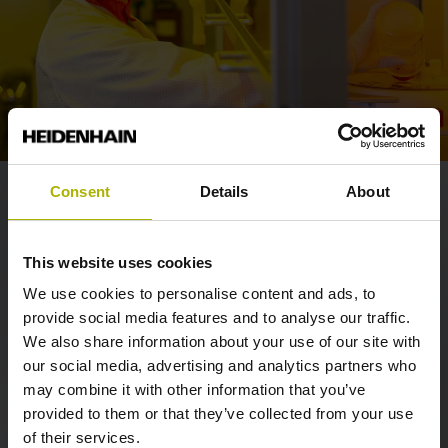
Consent
Details
About
Verena
Ausbildung zur Mikrotechnologin
This website uses cookies
We use cookies to personalise content and ads, to
„Unser neues Mikrotechnologen-Labor in unserem
provide social media features and to analyse our traffic.
Ausbildungszentrum ist topausgestattetet und begeistert
We also share information about your use of our site with
mich jeden Tag aufs Neue. Hier macht Arbeiten richtig
our social media, advertising and analytics partners who
Spaß! Auch die Arbeitsatmosphäre ist super. Die Ausbilder
may combine it with other information that you’ve
stehen uns für Fragen immer zur Verfügung und
provided to them or that they’ve collected from your use
engagieren sich sehr, uns auf die Abschlussprüfung
of their services.
vorzubereiten.