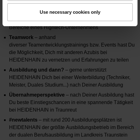
erfahrene Ansprechpartner zur Seite
Use necessary cookies only
Einblicke in die Praxis
– erhalte während Deiner
Ausbildung spannende Einblicke in verschiedenste
Bereiche eines Hightech-Unternehmens
Teamwork
– anhand
diverser Teamentwicklungstrainings bzw. Events hast Du
die Möglichkeit, Dich mit anderen Azubis bei
HEIDENHAIN zu vernetzen und Erfahrungen zu teilen
Ausbildung und dann?
– gerne unterstützt
HEIDENHAIN Dich bei einer Weiterbildung (Techniker,
Meister, Duales Studium...) nach Deiner Ausbildung
Übernahmeperspektive
– nach Deiner Ausbildung hast
Du beste Einstiegschancen in eine spannende Tätigkeit
bei HEIDENHAIN in Traunreut
#newtalents
– mit rund 200 Ausbildungsplätzen ist
HEIDENHAIN der größte Ausbildungsbetrieb im Bereich
der dualen Berufsausbildung im Landkreis Traunstein