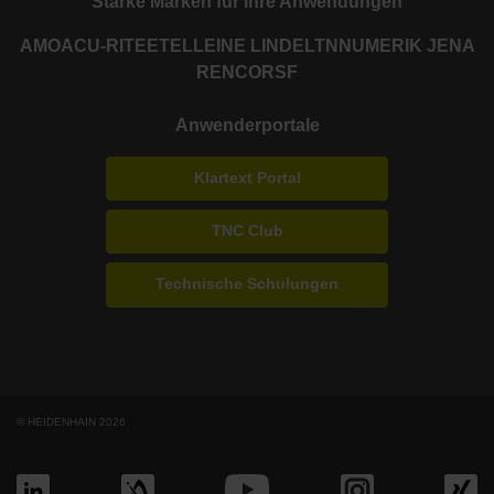
Starke Marken für Ihre Anwendungen
AMO
ACU-RITE
ETEL
LEINE LINDE
LTN
NUMERIK JENA
RENCO
RSF
Anwenderportale
Klartext Portal
TNC Club
Technische Schulungen
© HEIDENHAIN 2026