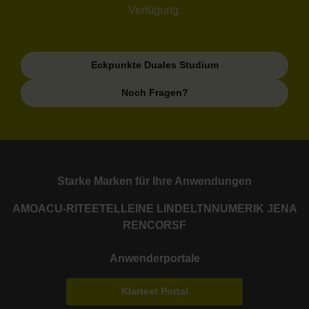
Verfügung.
Eckpunkte Duales Studium
Noch Fragen?
Starke Marken für Ihre Anwendungen
AMO
ACU-RITE
ETEL
LEINE LINDE
LTN
NUMERIK JENA
RENCO
RSF
Anwenderportale
Klartext Portal