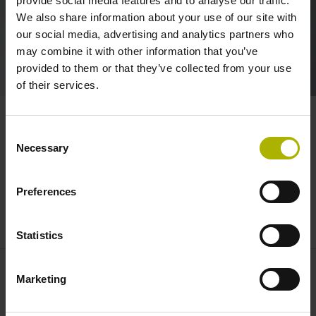
provide social media features and to analyse our traffic.
mein an der Hochschule erlerntes Wissen. Zudem
We also share information about your use of our site with
vergrößert sich so mein persönliches Netzwerk und
our social media, advertising and analytics partners who
Freundschaften entstehen.“
may combine it with other information that you’ve
provided to them or that they’ve collected from your use
of their services.
Consent
Necessary
Selection
Facts über Dein Studium mit
Preferences
HEIDENHAIN
Statistics
Marketing
Gemeinsamer Weg
– während Deiner Förderung ist
HEIDENHAIN als erfahrener Ansprechpartner
an Deiner Seite