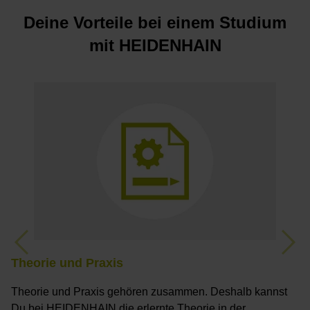
Deine Vorteile bei einem Studium
mit HEIDENHAIN
Previous
Nex
Theorie und Praxis
E
Theorie und Praxis gehören zusammen. Deshalb kannst
W
Du bei HEIDENHAIN die erlernte Theorie in der
D