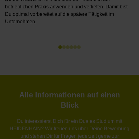
betrieblichen Praxis anwenden und vertiefen. Damit bist
H
Du optimal vorbereitet auf die spätere Tätigkeit im
K
Unternehmen.
v
Alle Informationen auf einen
Blick
Du interessierst Dich für ein Duales Studium mit
HEIDENHAIN? Wir freuen uns über Deine Bewerbung
und stehen Dir für Fragen jederzeit gerne zur