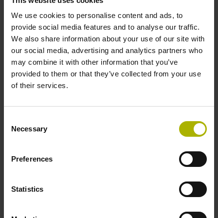
This website uses cookies
machen Abweichungen in anderen Messrichtungen
We use cookies to personalise content and ads, to
sichtbar, die sich auf das komplette System auswirken
provide social media features and to analyse our traffic.
und jetzt dank der MULTI-DOF TECHNOLOGY von
We also share information about your use of our site with
HEIDENHAIN kompensiert werden können. Beim LIP
our social media, advertising and analytics partners who
6000 D
plus
befinden sich zwei separate
may combine it with other information that you’ve
Maßverkörperungen auf dem Teilungsträger. Deren
provided to them or that they’ve collected from your use
Teilungen sind diagonal mit einem Winkel von +45°
of their services.
bzw. -45° aufgebracht. Ein spezieller Abtastkopf mit
jeweils einem Abtastfeld pro Maßverkörperung kann
so über die gesamte Messlänge nicht nur die
Consent
Hauptmessrichtung X, sondern auch die
Necessary
Selection
Nebenmessrichtung Y direkt und hochgenau erfassen.
Die beiden gemessenen Positionswerte werden über
Preferences
die EnDat 3-Schnittstelle mit nur einem Kabel an die
Steuerung übertragen. Das reduziert den Montage-
Aufwand und optimiert zugleich das dynamische
Statistics
Verhalten des Bewegungssystems. Das GAP 1081 ist
das erste Abstandsmessgerät von HEIDENHAIN. Es