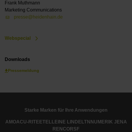
Frank Muthmann
Marketing Communications
presse@heidenhain.de
Webspecial
Downloads
Pressemeldung
Starke Marken für Ihre Anwendungen
AMO
ACU-RITE
ETEL
LEINE LINDE
LTN
NUMERIK JENA
RENCO
RSF