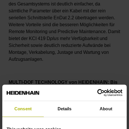
des Gesamtsystems ist deutlich einfacher, da
sämtliche Parameter über ein Kabel mit der rein
seriellen Schnittstelle EnDat 2.2 übertragen werden.
Weitere Vorteile sind die besseren Möglichkeiten für
Remote Monitoring und Predictive Maintenance. Damit
bietet der KCI 419 D
plus
mehr Verfügbarkeit und
Sicherheit sowie deutlich reduzierte Aufwände bei
Montage, Verkabelung, Justage und Wartung von
Aufzugsanlagen.
MULTI-DOF TECHNOLOGY von HEIDENHAIN: Bis
zu 6 Freiheitsgrade erfassen
Messgeräte wie das LIP 6000 D
plus
oder das GAP
1081, die nicht nur in ihrer Hauptmessrichtung die
Consent
Details
About
Position ermitteln, sondern auch Veränderungen in
weiteren Freiheitsgraden messen, sorgen für eine
deutlich höhere Genauigkeit der Messung. Denn sie