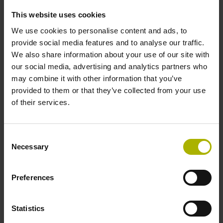
This website uses cookies
We use cookies to personalise content and ads, to
provide social media features and to analyse our traffic.
We also share information about your use of our site with
our social media, advertising and analytics partners who
Sichere
may combine it with other information that you’ve
Datenübertragung mit
provided to them or that they’ve collected from your use
EnDat für hohe Dynamik
of their services.
und hohen Fahrkomfort
Consent
Die Signale der Abtastköpfe des LINA
Necessary
Selection
200 sind so stabil und so reproduzierbar,
dass die im EnDat-Protokoll definierten
Preferences
Diagnosewerte zur Signalqualität
Rückschlüsse auf die mechanischen
Toleranzen der Führungsschienen
Statistics
zulassen. Damit dient das