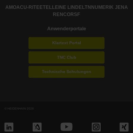
AMO
ACU-RITE
ETEL
LEINE LINDE
LTN
NUMERIK JENA
RENCO
RSF
Anwenderportale
Klartext Portal
TNC Club
Technische Schulungen
© HEIDENHAIN 2026