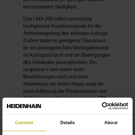
bei maximaler Steifigkeit.
Das LINA 200 liefert zuverlässig
hochgenaue Positionssignale für die
Antriebsregelung des seillosen Aufzugs.
Zudem bietet es genügend Toleranzen
für ein praxisgerechtes Montagekonzept
im Aufzugsschacht und um Bewegungen
des Gebäudes auszugleichen. Bei
langsamer Fahrt sowie beim
Beschleunigen nach und beim
Abbremsen vor einem Stopp sorgt die
hohe Auflösung der Positionswerte von
18 Bit bei einer Messlänge von ca. 600
mm für eine sehr angenehme, sanfte
Bewegung.
Consent
Details
About
Der Technologiebericht zum LINA 200