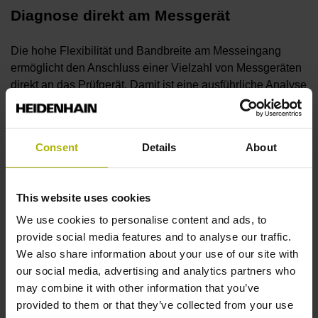
Diagnose direkt am Messgerät
Die hohe Flexibilität und Bandbreite am Messeingang
ermöglicht den Anschluss einer Vielzahl von Messgeräten
direkt an das Prüfgerät. Damit ist eine ausführliche Analyse
der Funktionen des HEIDENHAIN-Messgeräts möglich.
Consent
Details
About
Justage- und Prüfsoftware
Die Justage- und Prüfsoftware ATS mit integrierter lokaler
This website uses cookies
Messgeräte-Datenbank ermöglicht eine automatische
Messgeräte-Erkennung. Eine hohe Rechenleistung und
We use cookies to personalise content and ads, to
die kontinuierliche Erweiterung des Funktionsumfangs
provide social media features and to analyse our traffic.
sichern die Zukunftsfähigkeit.
We also share information about your use of our site with
our social media, advertising and analytics partners who
may combine it with other information that you’ve
Diagnose im Regelkreis
provided to them or that they’ve collected from your use