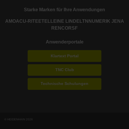
Starke Marken für Ihre Anwendungen
AMO
ACU-RITE
ETEL
LEINE LINDE
LTN
NUMERIK JENA
RENCO
RSF
Anwenderportale
Klartext Portal
TNC Club
Technische Schulungen
© HEIDENHAIN 2026