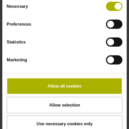
Consent
Necessary
Selection
Preferences
Statistics
Marketing
Rechnergestützte
Messwerterfassung
Allow all cookies
Die Signalkonverter ermöglichen den Anschluss von
Messgeräten an rechnergestützte Applikationen, die
Allow selection
gleichzeitig eine hohe Auflösung der Messgerätesignale
und eine schnelle Messwerterfassung erfordern: Als
Auswerte-Elektronik bei Prüfplätzen und Mehrstellen-
Use necessary cookies only
Messplätzen oder mobile Datenerfassung bei der