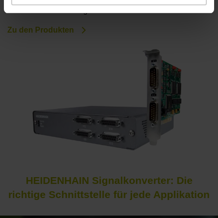
Maschinenvermessung.
Zu den Produkten
HEIDENHAIN Signalkonverter: Die
richtige Schnittstelle für jede Applikation