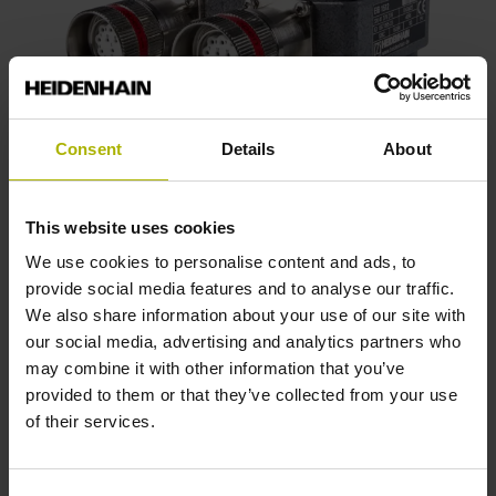
Consent
Details
About
Temperaturerfassung am
Direktantrieb
This website uses cookies
We use cookies to personalise content and ads, to
Erhöhung der Wirtschaftlichkeit und Schutz des
provide social media features and to analyse our traffic.
Direktantriebs vor Überlastung durch die Überwachung
We also share information about your use of our site with
aller drei Wicklungen: optimierte Temperaturerfassung von
our social media, advertising and analytics partners who
bis zu drei Temperatursensoren und Kompensation des
may combine it with other information that you’ve
zeitlichen Übertragungsverhaltens der
provided to them or that they’ve collected from your use
Temperaturmessung für ETEL-Direktantriebe.
of their services.
Zu den Produkten