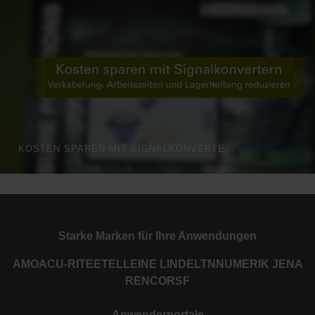
KOSTEN SPAREN MIT SIGNALKONVERTERN
Starke Marken für Ihre Anwendungen
AMO
ACU-RITE
ETEL
LEINE LINDE
LTN
NUMERIK JENA
RENCO
RSF
Anwenderportale