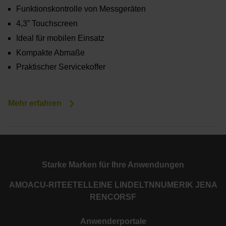
Funktionskontrolle von Messgeräten
4,3” Touchscreen
Ideal für mobilen Einsatz
Kompakte Abmaße
Praktischer Servicekoffer
Mehr erfahren
Starke Marken für Ihre Anwendungen
AMO
ACU-RITE
ETEL
LEINE LINDE
LTN
NUMERIK JENA
RENCO
RSF
Anwenderportale