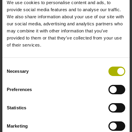
We use cookies to personalise content and ads, to
provide social media features and to analyse our traffic.
We also share information about your use of our site with
our social media, advertising and analytics partners who
may combine it with other information that you’ve
provided to them or that they’ve collected from your use
of their services.
Prüfgerät – PWM 3000
Diagnose und Justage von Messgeräten
Consent
ATS-Software zum Betrieb erforderlich
Necessary
Selection
Kalibrierfähig
Ethernet-Schnittstelle: Anschluss an PC
Preferences
Komfortable Anbau-Assistenten
Diagnose im Regelkreis
Statistics
Mehr erfahren
Marketing