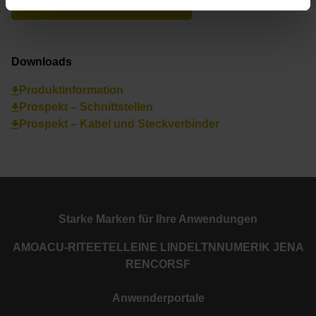
Zur Übersicht
Downloads
Produktinformation
Prospekt – Schnittstellen
Prospekt – Kabel und Steckverbinder
Starke Marken für Ihre Anwendungen
AMO
ACU-RITE
ETEL
LEINE LINDE
LTN
NUMERIK JENA
RENCO
RSF
Anwenderportale