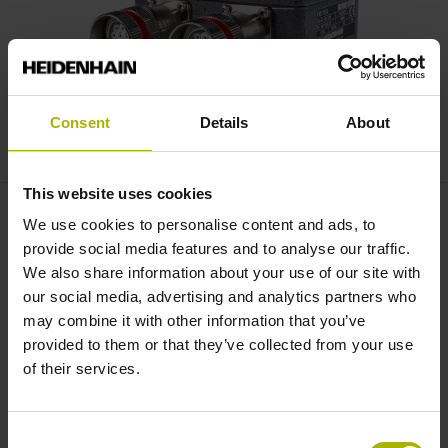
Consent
Details
About
This website uses cookies
Robust für den Dauerbetrieb
We use cookies to personalise content and ads, to
provide social media features and to analyse our traffic.
Durch die staubdichte und wassergeschützte Bauform mit
We also share information about your use of our site with
Schutzklasse IP65 ist die EIB 1500 dem rauen
our social media, advertising and analytics partners who
Werkstattalltag gewachsen: Zuverlässige und
may combine it with other information that you’ve
ausfallsichere Positionsverrechnungen auch bei staubiger
provided to them or that they’ve collected from your use
Umgebung und Feuchtigkeit.
of their services.
Online-Diagnose
Consent