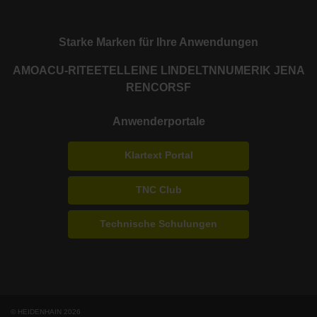
Starke Marken für Ihre Anwendungen
AMO
ACU-RITE
ETEL
LEINE LINDE
LTN
NUMERIK JENA
RENCO
RSF
Anwenderportale
Klartext Portal
TNC Club
Technische Schulungen
© HEIDENHAIN 2026