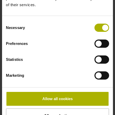
of their services.
Consent
Necessary
Selection
Preferences
Baureihe SPECTO
Statistics
Inkrementale Messtaster
Systemgenauigkeit ±1 µm
Marketing
Messweg bis 30 mm
Staubdicht und spritzwassergeschützt
Sehr kompakte Bauform
Allow all cookies
Mehr erfahren