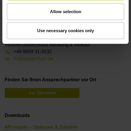
weniger Maschinenstillstände.
Allow selection
Use necessary cookies only
Ansprechpartner – Vertrieb
Vertrieb Deutschland Beratung & Verkauf
+49 8669 31-3132
hd@heidenhain.de
Finden Sie Ihren Ansprechpartner vor Ort
Zur Übersicht
Downloads
Prospekt – Optionen & Zubehör