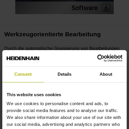
Werkzeugorientierte Bearbeitung
Durch die automatische Gruppierung von Bearbeitungen
nach Werkzeugen reduziert der Batch Process Manager
unnötige Werkzeugwechsel. So werden Spannungen
effizienter bearbeitet, Span-zu-Span-Zeiten verkürzt und
Consent
Details
About
Produktivität gesteigert.
This website uses cookies
Planung mit Überblick
We use cookies to personalise content and ads, to
Der Batch Process Manager erleichtert die Vorbereitung
provide social media features and to analyse our traffic.
und Ausführung von Fertigungsaufträgen. NC-Programme,
We also share information about your use of our site with
Werkzeuge und Bearbeitungszeiten werden transparent
our social media, advertising and analytics partners who