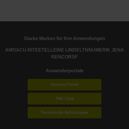
Starke Marken für Ihre Anwendungen
AMO
ACU-RITE
ETEL
LEINE LINDE
LTN
NUMERIK JENA
RENCO
RSF
Anwenderportale
Klartext Portal
TNC Club
Technische Schulungen