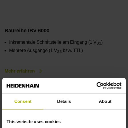
Baureihe IBV 6000
Inkrementale Schnittstelle am Eingang (1 V
)
SS
Mehrere Ausgänge (1 V
bzw. TTL)
SS
Mehr erfahren
Consent
Details
About
This website uses cookies