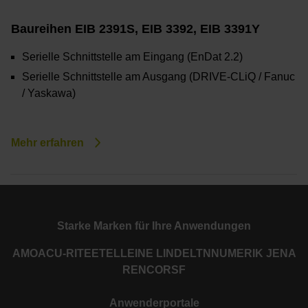
Baureihen EIB 2391S, EIB 3392, EIB 3391Y
Serielle Schnittstelle am Eingang (EnDat 2.2)
Serielle Schnittstelle am Ausgang (DRIVE-CLiQ / Fanuc
/ Yaskawa)
Mehr erfahren
Starke Marken für Ihre Anwendungen
AMO
ACU-RITE
ETEL
LEINE LINDE
LTN
NUMERIK JENA
RENCO
RSF
Anwenderportale