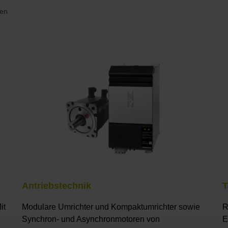
gen
Antriebstechnik
T
it
Modulare Umrichter und Kompaktumrichter sowie
R
Synchron- und Asynchronmotoren von
E