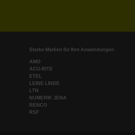
Starke Marken für Ihre Anwendungen
AMO
ACU-RITE
ETEL
LEINE LINDE
LTN
NUMERIK JENA
RENCO
RSF