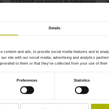
ng
HEIDENHAIN sind speziell für die Anforderungen
g
in CNC-Werkzeugmaschinen entwickelt und
i
bilden die perfekte Ergänzung zu unseren
K
Steuerungen.
W
Details
Zu den Produkten
Z
e content and ads, to provide social media features and to analy
 our site with our social media, advertising and analytics partn
 provided to them or that they’ve collected from your use of their
Preferences
Statistics