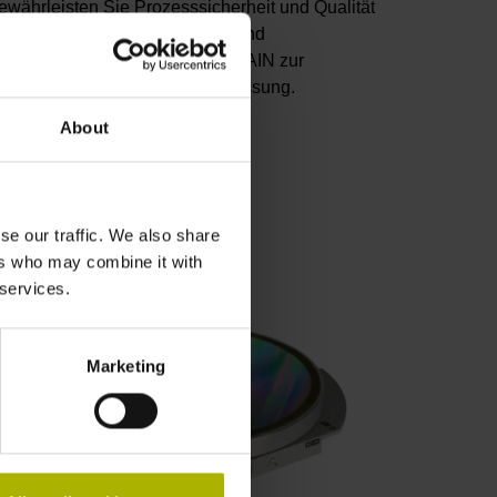
ewährleisten Sie Prozesssicherheit und Qualität
n Ihrer Fertigung: Mit den Tast- und
amerasystemen von HEIDENHAIN zur
erkstück- und Werkzeugvermessung.
About
u den Produkten
se our traffic. We also share
ers who may combine it with
 services.
Marketing