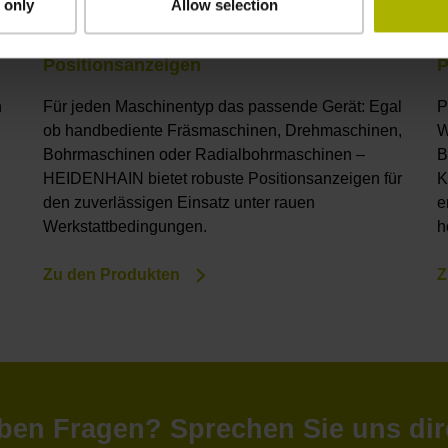
 only
Allow selection
Positionsanzeigen
P
n
Für jeden Maschinentyp das passende Gerät: Egal
P
ob handbediente Fräsmaschinen, Drehmaschinen,
W
Bohrmaschinen oder Radialbohrmaschinen –
B
HEIDENHAIN bietet robuste Positionsanzeigen für
K
den zuverlässigen Einsatz unter rauen
e
Werkstattbedingungen.
h
Zu den Produkten
Z
ben Fragen? Sprechen Sie uns dir