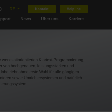
DE
Kontakt
Helpline
upport
News
Über uns
Karriere
erkstattorientierten Klartext-Programmierung,
ler von hochgenauen, leistungsstarken und
Inbetriebnahme erste Wahl für alle gängigen
toren sowie Umrichtersystemen und natürlich
teuerungssystem.