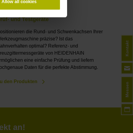
Allow all cookies
rüf- und Testgeräte
ositionieren die Rund- und Schwenkachsen Ihrer
erkzeugmaschine präzise? Ist das
Kontakt
ahnverhalten optimal? Referenz- und
reuzgittermessgeräte von HEIDENHAIN
rmöglichen eine einfache Prüfung und liefern
ochgenaue Daten für die perfekte Abstimmung.
u den Produkten
Messen
ekt an!