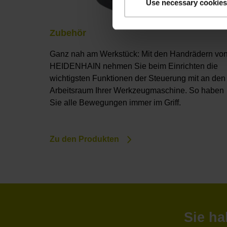
Use necessary cookies
Zubehör
Ganz nah am Werkstück: Mit den Handrädern vo
HEIDENHAIN nehmen Sie beim Einrichten die
wichtigsten Funktionen der Steuerung mit an den
Arbeitsraum Ihrer Werkzeugmaschine. So haben
Sie alle Bewegungen immer im Griff.
Zu den Produkten
Sie ha