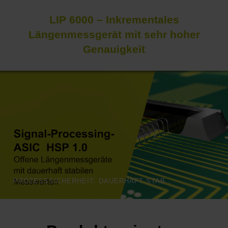
LIP 6000 – Inkrementales
Längenmessgerät mit sehr hoher
Genauigkeit
PROZESSSICHERHEIT: DAUERHAFT STABILE MESSWERTE FÜR OFFENE MESSGERÄTE | HEIDENHAIN