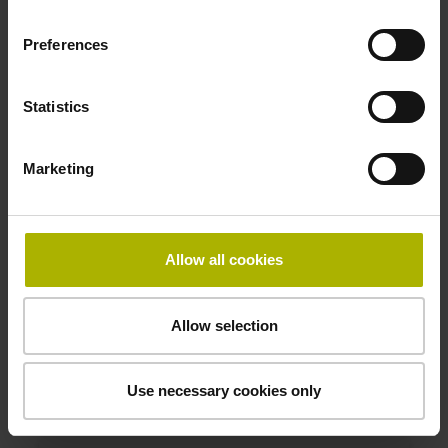
1165573-02
Produkt:
Preferences
Maßstab LIP 6001 30 G0 1,0 ML/2 .. P 01 ..
Messlänge:
Statistics
30 mm
Genauigkeitsklasse:
1 µm
Marketing
Identnummer:
1165573-03
Allow all cookies
Produkt:
Maßstab LIP 6001 50 G0 1,0 ML/2 .. P 01 ..
Allow selection
Messlänge:
50 mm
Genauigkeitsklasse:
Use necessary cookies only
1 µm