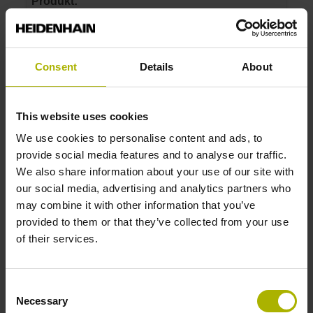
Produkt:
Maßstab LIP 6001 1440 G0 3,0 ML/2 .. P 01 ..
Messlänge:
1440 mm
Consent
Details
About
Genauigkeitsklasse:
3 µm
This website uses cookies
Identnummer:
We use cookies to personalise content and ads, to
1211962-36
provide social media features and to analyse our traffic.
Produkt:
We also share information about your use of our site with
Maßstab LIP 6001 3040 G0 3,0 ML/2 .. P 01 ..
our social media, advertising and analytics partners who
Messlänge:
may combine it with other information that you’ve
3040 mm
provided to them or that they’ve collected from your use
Genauigkeitsklasse:
of their services.
3 µm
Consent
Necessary
Selection
Identnummer: