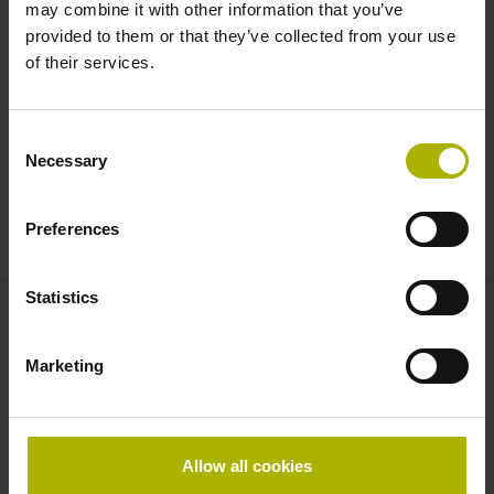
may combine it with other information that you’ve
provided to them or that they’ve collected from your use
Kontinuierliche Weiterentwicklung
of their services.
ACCOM 4.0 wird regelmäßig um Funktionalitäten zur
Consent
Maschinenanalyse erweitert wie beispielsweise
Necessary
Selection
Anbauassistenten für Vergleichsmessgeräte oder
hochaufgelöste Messungen beliebiger dynamischer
Bewegungen.
Preferences
Statistics
Ansprechpartner – Vertrieb
Marketing
Vertrieb Deutschland Beratung & Verkauf
+49 8669 31-3132
hd@heidenhain.de
Allow all cookies