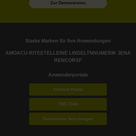
Zur Demoversion
Starke Marken für Ihre Anwendungen
AMO
ACU-RITE
ETEL
LEINE LINDE
LTN
NUMERIK JENA
RENCO
RSF
Anwenderportale
Klartext Portal
TNC Club
Technische Schulungen