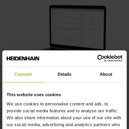
Consent
Details
About
Normgerechte Vermessung
This website uses cookies
Maschinenvermessung nach gängigen Normen: Ermitteln
We use cookies to personalise content and ads, to
Sie in Kombination mit dem
RVM 4000
die statische
provide social media features and to analyse our traffic.
Genauigkeit bzw. das Langzeitverhalten von Rundachsen
We also share information about your use of our site with
oder bewerten Sie mit dem
KGM 200
das dynamische
our social media, advertising and analytics partners who
Verhalten Ihrer Maschine z. B. mit einem Kreisformtest.