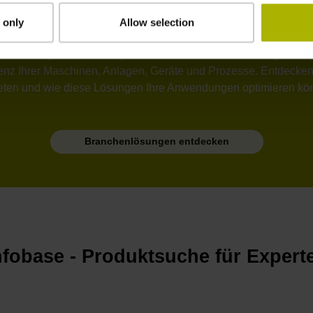
 only
Allow selection
ik, Halbleiter- und Elektronikindustrie, Metrologie oder Robo
oder Teleskope: Die konsequent weiterentwickelte Genauigkeit, 
izienz Ihrer Maschinen, Anlagen, Geräte und Prozesse. Entdecken
eten und wie diese Lösungen Ihre Anwendungen optimieren kö
Branchenlösungen entdecken
nfobase - Produktsuche für Expert