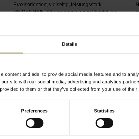
Praxisorientiert, vielseitig, leistungsstark –
N
HEIDENHAIN-Steuerungen stehen für intuitive
i
Bedienung, produktives Arbeiten, perfekte
p
Bearbeitungsergebnisse, höchste Performance
t
und einfache Inbetriebnahme. Kombiniert mit
S
hochgenauen Tastsystemen, Lösungen für das
A
Details
e
Werkzeugmonitoring und der digitalen
P
Antriebsregelung von HEIDENHAIN bilden sie das
d
optimale System für prozesssichere CNC-
o
Bearbeitung.
e content and ads, to provide social media features and to analy
 our site with our social media, advertising and analytics partn
Zu den Produkten
Z
 provided to them or that they’ve collected from your use of their
Preferences
Statistics
ranchenlösungen von HEIDENHA