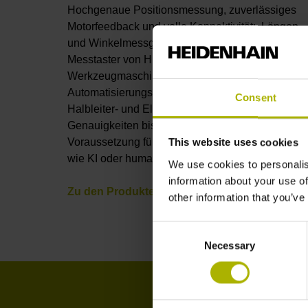
Hochgenaue Positionsmessung, zuverlässiges
Motorfeedback und volle Konnektivität: Längen-
und Winkelmessgeräte, Drehgeber, Resolver und
Messtaster von HEIDENHAIN eröffnen in
Werkzeugmaschinen und
Automatisierungsanlagen, in der Robotik,
Consent
Halbleiter- und Elektronikfertigung oder Metrologi
Genauigkeiten bis in den Nanometerbereich –
Voraussetzung für viele technische Innovationen
This website uses cookies
wie KI oder humanoide Roboter.
We use cookies to personalis
information about your use of
Zu den Produkten
other information that you’ve
Consent
Necessary
Selection
B