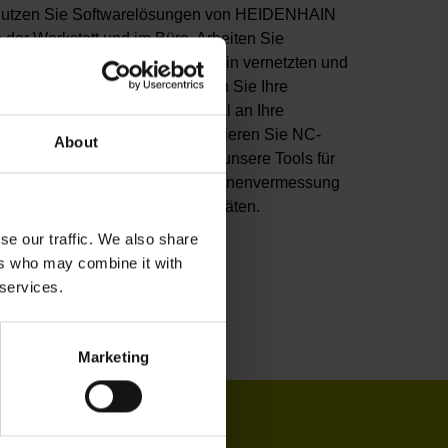
utzen Sie Softwarelösungen von HEIDENHAIN
n der Werkstatt und im Büro. Arbeiten Sie
roduktiver mit dem StateMonitor in vernetzten und
ransparenten Prozessen. Passen Sie Ihre
teuerungen mit Optionen optimal an Ihre
ufgaben an. Erstellen und simulieren Sie NC-
About
rogramme im Büro. Nutzen Sie unsere Tools für
ie Werkzeugprüfung, die Maschinenvermessung
der das Monitoring von Messgeräten.
se our traffic. We also share
ers who may combine it with
u den Produkten
 services.
Marketing
IN