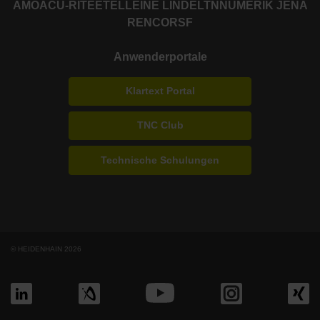
AMO
ACU-RITE
ETEL
LEINE LINDE
LTN
NUMERIK JENA
RENCO
RSF
Anwenderportale
Klartext Portal
TNC Club
Technische Schulungen
© HEIDENHAIN 2026