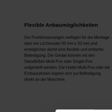
Flexible Anbaumöglichkeiten
Die Positionsanzeigen verfügen für die Montage
über ein Lochmuster 50 mm x 50 mm und
ermöglichen damit eine flexible und einfache
Befestigung. Die Geräte können mit den
Standfüßen Multi-Pos oder Single-Pos
aufgestellt werden. Die Halter Multi-Pos oder die
Einbaurahmen eignen sich zur Befestigung
direkt an der Maschine.