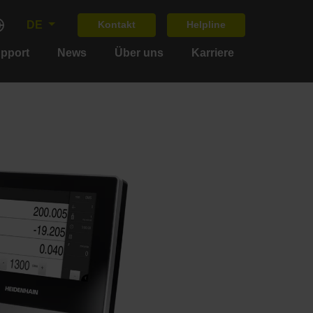
DE
Kontakt
Helpline
upport
News
Über uns
Karriere