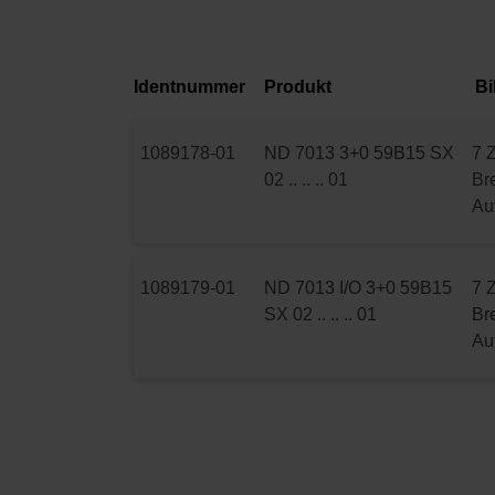
Identnummer
Produkt
Bi
1089178-01
ND 7013 3+0 59B15 SX
7 Z
02 .. .. .. 01
Bre
Au
1089179-01
ND 7013 I/O 3+0 59B15
7 Z
SX 02 .. .. .. 01
Bre
Au