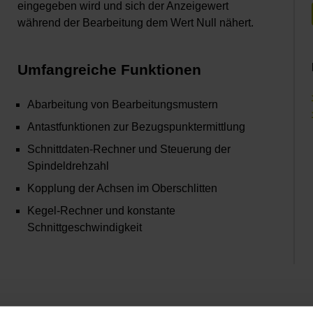
eingegeben wird und sich der Anzeigewert
während der Bearbeitung dem Wert Null nähert.
Umfangreiche Funktionen
Abarbeitung von Bearbeitungsmustern
Antastfunktionen zur Bezugspunktermittlung
Schnittdaten-Rechner und Steuerung der
Spindeldrehzahl
Kopplung der Achsen im Oberschlitten
Kegel-Rechner und konstante
Schnittgeschwindigkeit