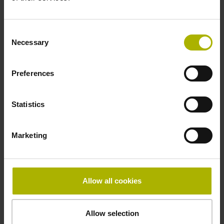
Identnummer:
1331744-12
Consent
Produkt:
Necessary
Selection
LC 496F 620 5,0 Fanuc05 .. 12,50 12A
0MS14-LY .. .. 01 .. AE 1
Preferences
Messschritt 1:
12,5 nm
Teilungsperiode:
Statistics
20 µm
Marketing
Identnummer:
1331744-21
Produkt:
Allow all cookies
LC 496F 1240 5,0 Fanuc05 .. 12,50 12A
0MS14-LY .. .. 01 .. AE 1
Messschritt 1:
Allow selection
12,5 nm