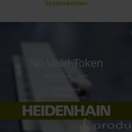
Systemkosten
No Valid Token
Are you the site owner?
Get Trial Token
(Beta)