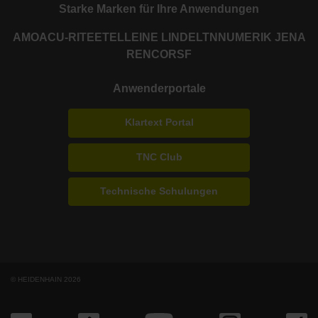
Starke Marken für Ihre Anwendungen
AMO
ACU-RITE
ETEL
LEINE LINDE
LTN
NUMERIK JENA
RENCO
RSF
Anwenderportale
Klartext Portal
TNC Club
Technische Schulungen
© HEIDENHAIN 2026