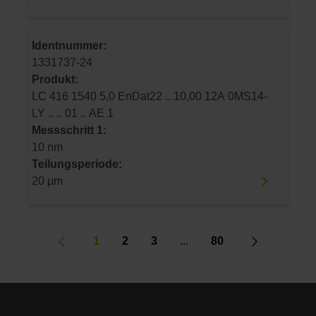
Identnummer:
1331737-24
Produkt:
LC 416 1540 5,0 EnDat22 .. 10,00 12A 0MS14-
LY .. .. 01 .. AE 1
Messschritt 1:
10 nm
Teilungsperiode:
20 µm
1
2
3
...
80