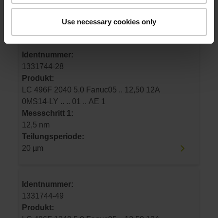
Teilungsperiode:
20 µm
Use necessary cookies only
Identnummer:
1331744-28
Produkt:
LC 496F 2040 5,0 Fanuc05 .. 12,50 12A
0MS14-LY .. .. 01 .. AE 1
Messschritt 1:
12,5 nm
Teilungsperiode:
20 µm
Identnummer:
1331744-49
Produkt: