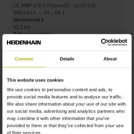
LC 496F 170 5,0 Fanuc05 .. 12,50 12A
0MS14-LY .. .. 01 .. AE 1
Messschritt 1:
12,5 nm
Teilungsperiode:
20 µm
Consent
Details
About
Identnummer:
1331744-06
Produkt:
This website uses cookies
LC 496F 320 5,0 Fanuc05 .. 12,50 12A
We use cookies to personalise content and ads, to
0MS14-LY .. .. 01 .. AE 1
provide social media features and to analyse our traffic.
Messschritt 1:
We also share information about your use of our site with
12,5 nm
our social media, advertising and analytics partners who
Teilungsperiode:
may combine it with other information that you’ve
20 µm
provided to them or that they’ve collected from your use
of their services.