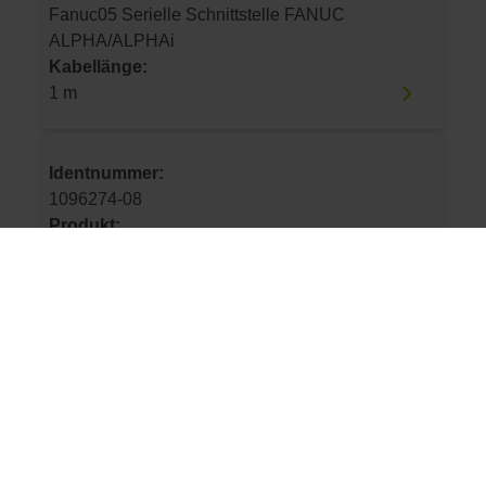
Fanuc05 Serielle Schnittstelle FANUC
ALPHA/ALPHAi
Kabellänge:
1 m
Identnummer:
1096274-08
Produkt:
AK LIC 219F 50,0000 1SS08 21 3,00 E
Fanuc05 .. 600 m/min C4 01 ..
Datenschnittstelle:
Fanuc05 Serielle Schnittstelle FANUC
ALPHA/ALPHAi
Kabellänge:
3 m