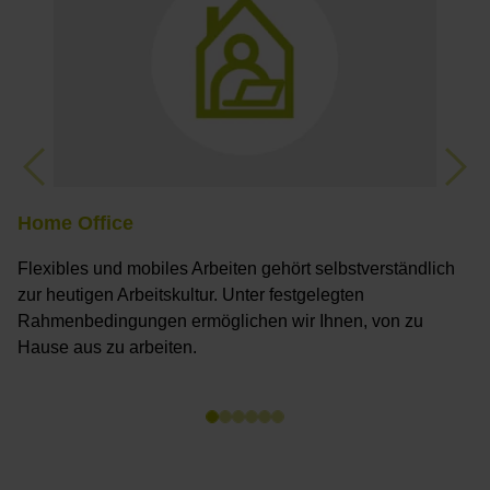
Wi
fe
e
m
k
E
Previous
Nex
Home Office
Flexibles und mobiles Arbeiten gehört selbstverständlich
zur heutigen Arbeitskultur. Unter festgelegten
Rahmenbedingungen ermöglichen wir Ihnen, von zu
Hause aus zu arbeiten.