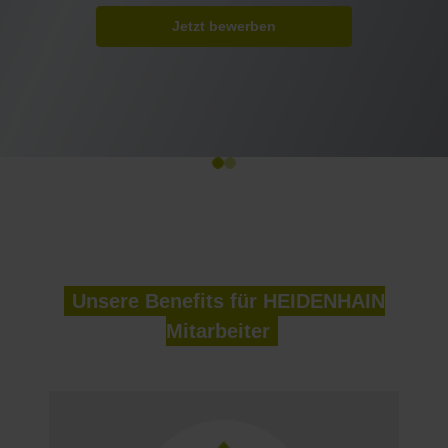
Jetzt bewerben
Unsere Benefits für HEIDENHAIN
Mitarbeiter
F