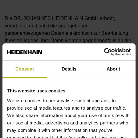
Die DR. JOHANNES HEIDENHAIN GmbH erhebt,
verarbeitet und nutzt die angegebenen
personenbezogenen Daten elektronisch zur Bearbeitung
Ihres Anliegens. Ihre Daten werden gegebenenfalls an die
zuständigen Vertriebspartner der DR. JOHANNES
HEIDENHAIN GmbH (z.B. Niederlassungen und Händler)
weitergeleitet. Diese können zur Bearbeitung Ihres
Consent
Details
About
Anliegens nach eigenem Ermessen direkt auf Sie
zukommen.
This website uses cookies
Anfrage senden
We use cookies to personalise content and ads, to
provide social media features and to analyse our traffic.
We also share information about your use of our site with
Ansprechpartner – Human Resources
our social media, advertising and analytics partners who
may combine it with other information that you’ve
Schüler
provided to them or that they’ve collected from your use
+49 8669 31-1560