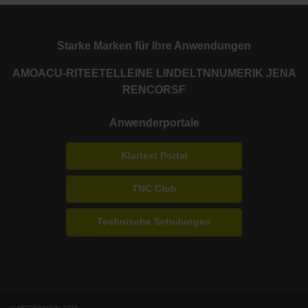
Starke Marken für Ihre Anwendungen
AMO
ACU-RITE
ETEL
LEINE LINDE
LTN
NUMERIK JENA
RENCO
RSF
Anwenderportale
Klartext Portal
TNC Club
Technische Schulungen
© HEIDENHAIN 2026