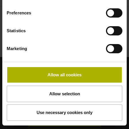
Preferences
Statistics
Die virtuelle Messe besuchen
Marketing
Starke Marken für Ihre Anwendungen
Allow all cookies
AMO
ACU-RITE
ETEL
LEINE LINDE
LTN
NUMERIK JENA
RENCO
RSF
Allow selection
Anwenderportale
Use necessary cookies only
Klartext Portal