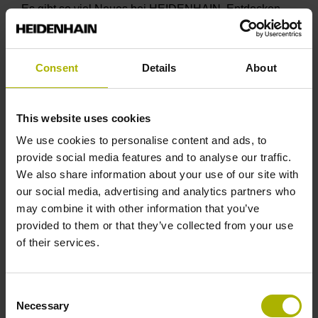
Es gibt so viel Neues bei HEIDENHAIN. Entdecken
Sie diese innovativen Lösungen und Produkte ganz
bequem auf unserer virtuellen Messe. Hier und jetzt –
unser innovatives Messekonzept macht‘s möglich. Wir
Consent
Details
About
freuen uns auf Ihren Besuch!
Das sind nur einige unserer Highlights:
This website uses cookies
Lösungen und Services für die Digitale Werkstatt,
We use cookies to personalise content and ads, to
den Digitalen Zwilling und die Automatisierung
provide social media features and to analyse our traffic.
Anwenderfreundliche Funktionen für die
We also share information about your use of our site with
HEIDENHAIN Fräs- und Drehsteuerungen
our social media, advertising and analytics partners who
may combine it with other information that you’ve
Messgeräte mit Mehrwert für höhere
provided to them or that they’ve collected from your use
Prozesssicherheit
of their services.
Intelligente Antriebslösungen von HEIDENHAIN und
ETEL
Consent
Necessary
Selection
Zur virtuellen Messe