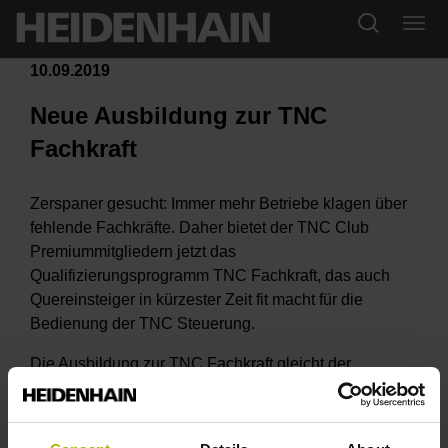
10.09.2019
Neue Ausbildung zur TNC
Fachkraft
Zerspaner gesucht: Immer mehr Betriebe klagen über
fehlende Fachkräfte. Daher bietet der TNC Club
Premiummitgliedern jetzt das
Qualifizierungsprogramm TNC Fachkraft, das auch
Quereinsteiger in kürzester Zeit fit macht für die
Bedienung der TNC Steuerung.
Die Ausbildung zur TNC Fachkraft gleicht der
klassischen dualen Berufsausbildung: Lehrgänge
werden mit Praxiszeiten im Betrieb kombiniert. Der
Einstieg ist zeitlich flexibel und jederzeit möglich.