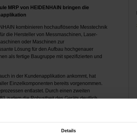
dule MRP von HEIDENHAIN bringen die
applikation
HAIN kombinieren hochauflösende Messtechnik
 für die Hersteller von Messmaschinen, Laser-
maschinen oder Maschinen zur
essante Lösung für den Aufbau hochgenauer
 als fertige Baugruppe mit spezifizierten und
uch in der Kundenapplikation ankommt, hat
ller Einzelkomponenten bereits vorgenommen.
eprozessen entlastet. Durch einen zweiten
81 zudem die Robustheit des Geräts deutlich
erte Systemgenauigkeit auch bei hohen
en oder Temperaturschwankungen zu erreichen.
MRS von HEIDENHAIN und modulare
Details
 Messarme und Messroboter