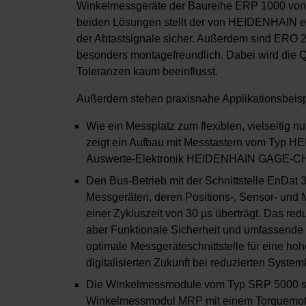
Winkelmessgeräte der Baureihe ERP 1000 von 
beiden Lösungen stellt der von HEIDENHAIN e
der Abtastsignale sicher. Außerdem sind ERO
besonders montagefreundlich. Dabei wird die Q
Toleranzen kaum beeinflusst.
Außerdem stehen praxisnahe Applikationsbeispi
Wie ein Messplatz zum flexiblen, vielseitig nu
zeigt ein Aufbau mit Messtastern vom Typ
Auswerte-Elektronik HEIDENHAIN GAGE-C
Den Bus-Betrieb mit der Schnittstelle EnDat
Messgeräten, deren Positions-, Sensor- und M
einer Zykluszeit von 30 µs überträgt. Das re
aber Funktionale Sicherheit und umfassende 
optimale Messgeräteschnittstelle für eine ho
digitalisierten Zukunft bei reduzierten System
Die Winkelmessmodule vom Typ SRP 5000 s
Winkelmessmodul MRP mit einem Torquemoto