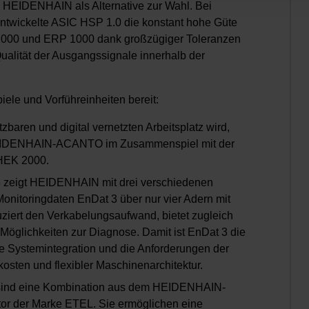
HEIDENHAIN als Alternative zur Wahl. Bei
ntwickelte ASIC HSP 1.0 die konstant hohe Güte
 2000 und ERP 1000 dank großzügiger Toleranzen
ualität der Ausgangssignale innerhalb der
ele und Vorführeinheiten bereit:
tzbaren und digital vernetzten Arbeitsplatz wird,
 HEIDENHAIN-ACANTO im Zusammenspiel mit der
HEK 2000.
 3 zeigt HEIDENHAIN mit drei verschiedenen
onitoringdaten EnDat 3 über nur vier Adern mit
duziert den Verkabelungsaufwand, bietet zugleich
Möglichkeiten zur Diagnose. Damit ist EnDat 3 die
he Systemintegration und die Anforderungen der
kosten und flexibler Maschinenarchitektur.
ind eine Kombination aus dem HEIDENHAIN-
r der Marke ETEL. Sie ermöglichen eine