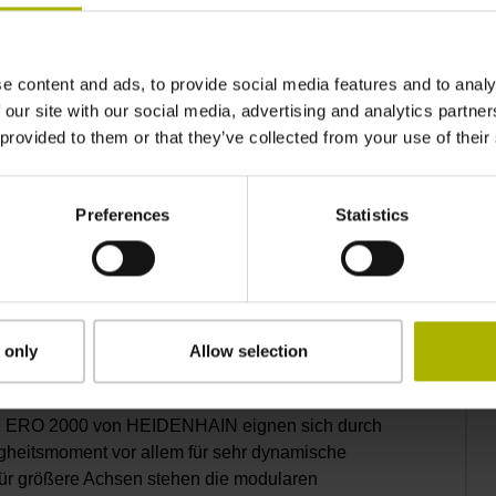
nd steife Lager gefordert sind, stellt
uen Winkelmessmodule vom Typ MRS vor. Sie sind
d mittlere Lasten. Speziell für Advanced Metrology-
e content and ads, to provide social media features and to analy
eichnen sie sich durch ihre erhöhte
 our site with our social media, advertising and analytics partn
pbelastung sowie eine sehr hohe
 provided to them or that they’ve collected from your use of their
etrology präsentiert RSF. Der neue geschlossene
Preferences
Statistics
ssgeräte MCR 15 und MSR 15 ist dank seines
r hinaus kann er auch individuell für die jeweilige
r Kunde ein hochgenaues Messgerät, das optimal
 only
Allow selection
messgeräte ERO 2000 und ERP 1000 von
tät
he ERO 2000 von HEIDENHAIN eignen sich durch
gheitsmoment vor allem für sehr dynamische
r größere Achsen stehen die modularen