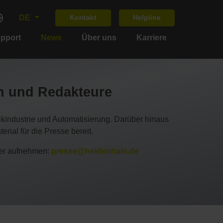
DE
Kontakt
Helpline
upport
News
Über uns
Karriere
en und Redakteure
kindustrie und Automatisierung. Darüber hinaus
rial für die Presse bereit.
iler aufnehmen:
presse@heidenhain.de