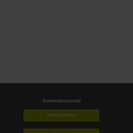
Anwenderportale
Klartext Portal