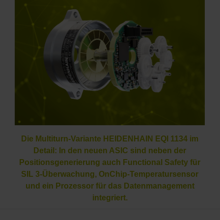
Die Multiturn-Variante HEIDENHAIN EQI 1134 im
Detail: In den neuen ASIC sind neben der
Positionsgenerierung auch Functional Safety für
SIL 3-Überwachung, OnChip-Temperatursensor
und ein Prozessor für das Datenmanagement
integriert.