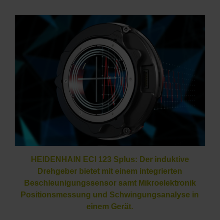
HEIDENHAIN ECI 123 Splus: Der induktive
Drehgeber bietet mit einem integrierten
Beschleunigungssensor samt Mikroelektronik
Positionsmessung und Schwingungsanalyse in
einem Gerät.