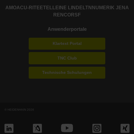
AMO
ACU-RITE
ETEL
LEINE LINDE
LTN
NUMERIK JENA
RENCO
RSF
Anwenderportale
Klartext Portal
TNC Club
Technische Schulungen
© HEIDENHAIN 2026