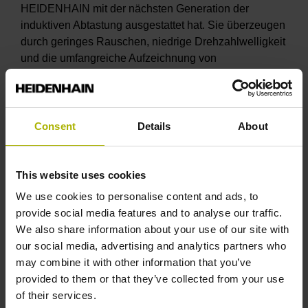
HEIDENHAIN mit der nächsten Generation der
induktiven Abtastung ausgestattet hat. Sie überzeugen
durch geringes Rauschen, niedrige Drehzahlwelligkeit
und die umfangreiche Aufzeichnung von
Betriebszustandsdaten. Die EnDat 3-Schnittstelle
ermöglicht darüber hinaus den Anschluss über die
Ein-Kabel-Lösung HMC 2. Diese Vorteile machen sie
besonders interessant für die Positionsmessung an
Consent
Details
About
kompakten Antrieben in anspruchsvollen
Automatisierungen.
This website uses cookies
Kernstück der HEIDENHAIN-Drehgeber ECI 1122 und
We use cookies to personalise content and ads, to
EQI 1134 mit induktiver Abtastung ist ein von
provide social media features and to analyse our traffic.
HEIDENHAIN selbst entwickelter neuer ASIC mit 180-
We also share information about your use of our site with
Nanometer-Technologie, der für industrielle
our social media, advertising and analytics partners who
Anwendungen die perfekte Kombination aus
may combine it with other information that you’ve
Miniaturisierung, Robustheit und Ausfallsicherheit
provided to them or that they’ve collected from your use
bietet. Ein weiteres Highlight und ein komplett neuer
of their services.
Ansatz für einen Sensor-ASIC ist der