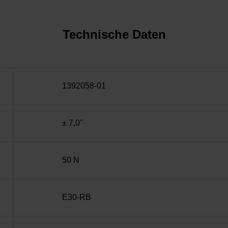
Technische Daten
1392058-01
± 7,0''
50 N
E30-RB