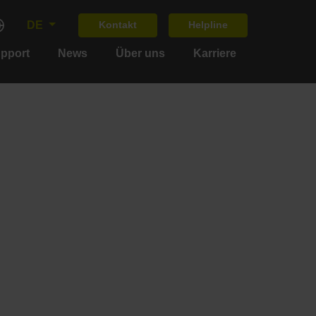
DE
Kontakt
Helpline
upport
News
Über uns
Karriere