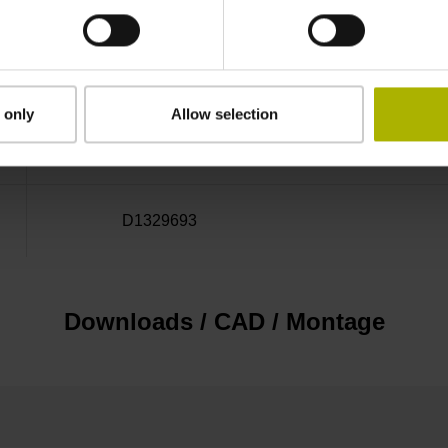
2000 1/min
 only
Allow selection
Stiftleiste, gerade, 2-reihig, 12- und 4-polig,
kodiert)
D1329693
Downloads / CAD / Montage