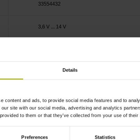
33554432
3,6 V ... 14 V
Durchgehende Hohlwelle, Durchmesser 10H7 
M2,5, LK 13,5 mm
Details
Flansch, Zentrierbund 54 f7 mm, LK 44 mm, 4 x
e content and ads, to provide social media features and to analy
IP00 (EN60529)
 our site with our social media, advertising and analytics partn
 provided to them or that they’ve collected from your use of their
0/+50 °C
Preferences
Statistics