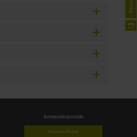
Messen
Anwenderportale
Klartext Portal