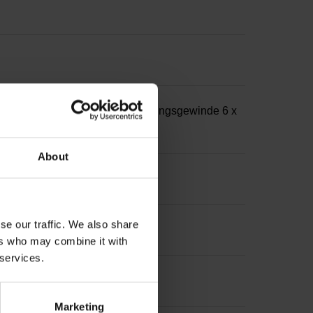
mm, mit beidseitigem Befestigungsgewinde 6 x
About
 M4 stirnseitig
se our traffic. We also share
ers who may combine it with
 services.
Marketing