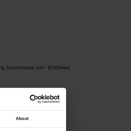
ng, Durchmesser 1/4+" (6,353mm)
About