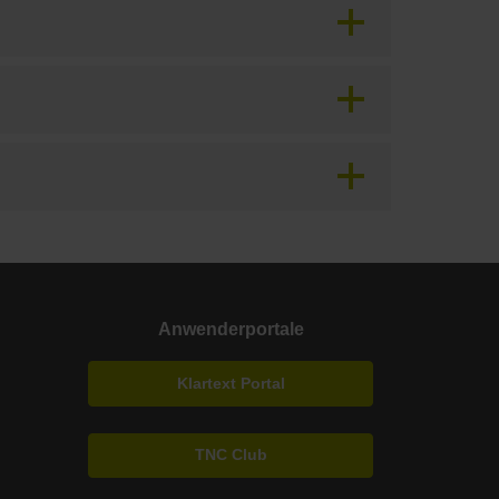
Anwenderportale
Klartext Portal
TNC Club