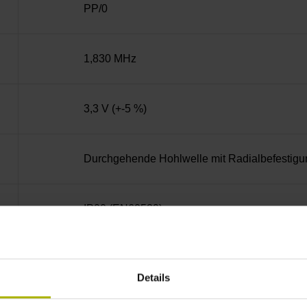
PP/0
1,830 MHz
3,3 V (+-5 %)
Durchgehende Hohlwelle mit Radialbefestigu
IP00 (EN60529)
-30/+115 °C
Details