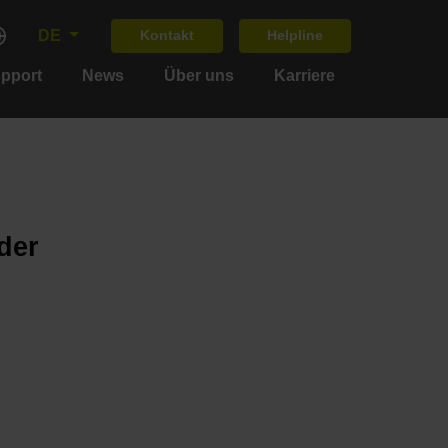
DE
Kontakt
Helpline
upport
News
Über uns
Karriere
der