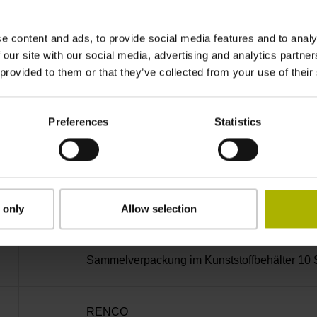
Stiftleiste abgewinkelt, 2-reihig, 9-polig
e content and ads, to provide social media features and to analy
D1282568
 our site with our social media, advertising and analytics partn
 provided to them or that they’ve collected from your use of their
radial
Preferences
Statistics
ohne Kappe
Schraube 2x 2-56 UNC x 5,25 mm T8-Torx und
 only
Allow selection
Sammelverpackung im Kunststoffbehälter 10 
RENCO