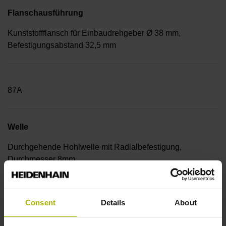
Flanschausführung
Kunststoffflansch für Einbaudrehgeber Ø 38 mm,
Befestigungsabstand 32,5 mm
87A
Welle
Durchgehende Hohlwelle mit Radialbefestigung,
Durchmesser 8mm
Consent
Details
About
0HB