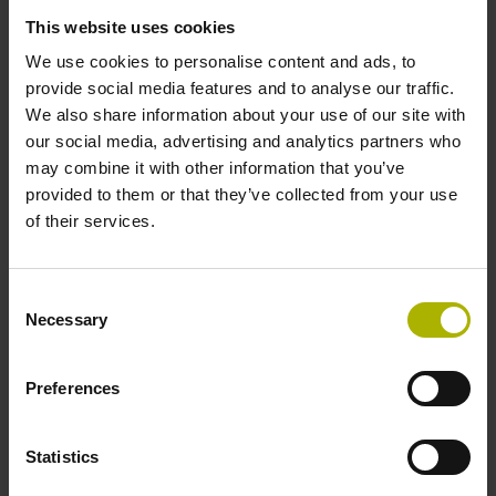
This website uses cookies
Schutzart
We use cookies to personalise content and ads, to
IP30 (EN60529)
provide social media features and to analyse our traffic.
We also share information about your use of our site with
our social media, advertising and analytics partners who
Arbeitstemperatur
may combine it with other information that you’ve
provided to them or that they’ve collected from your use
-30/+115 °C
of their services.
Elektrischer Anschluss
Consent
Necessary
Selection
Stiftleiste abgewinkelt, 2-reihig, 15-polig
Preferences
Anschluss-Belegung
D730582
Statistics