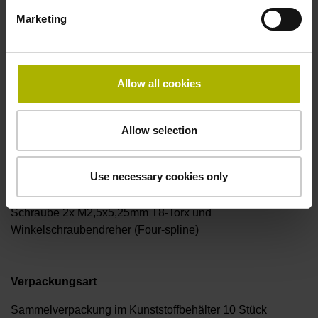
Marketing
Anschlussrichtung
radial
Allow all cookies
Form Kappe
Allow selection
Kappe mit Bohrung
Use necessary cookies only
Beilegeteil
Schraube 2x M2,5x5,25mm T8-Torx und
Winkelschraubendreher (Four-spline)
Verpackungsart
Sammelverpackung im Kunststoffbehälter 10 Stück