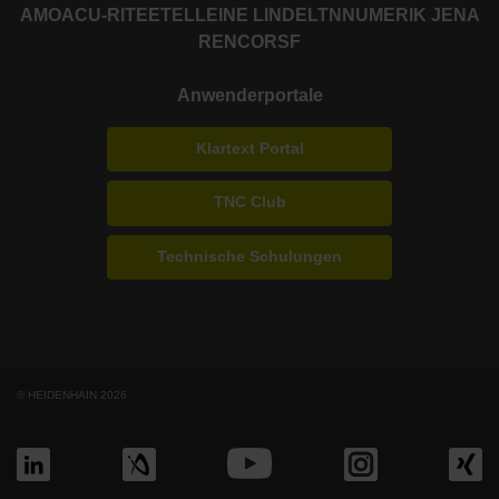
AMO
ACU-RITE
ETEL
LEINE LINDE
LTN
NUMERIK JENA
RENCO
RSF
Anwenderportale
Klartext Portal
TNC Club
Technische Schulungen
© HEIDENHAIN 2026