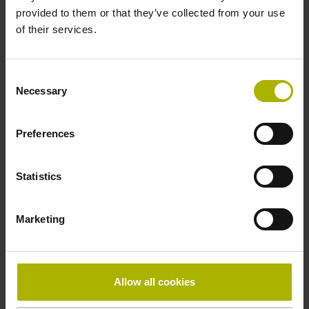
provided to them or that they’ve collected from your use
of their services.
Anschluss-Belegung
D730582
Consent
Necessary
Selection
Anschlussrichtung
Preferences
radial
Statistics
Form Kappe
Marketing
Kappe mit Bohrung
Beilegeteil
Allow all cookies
Schraube 2x M2,5x5,25mm T8-Torx und