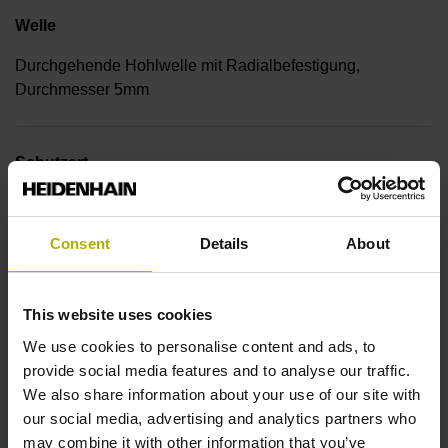
Welle
Durchgehende Hohlwelle mit Radialbefestigung,
Durchmesser 5mm
Schutzart
IP30 (EN60529)
Consent
Details
About
Arbeitstemperatur
This website uses cookies
-30/+115 °C
We use cookies to personalise content and ads, to
provide social media features and to analyse our traffic.
Elektrischer Anschluss
We also share information about your use of our site with
our social media, advertising and analytics partners who
Stiftleiste abgewinkelt, 2-reihig, 15-polig
may combine it with other information that you’ve