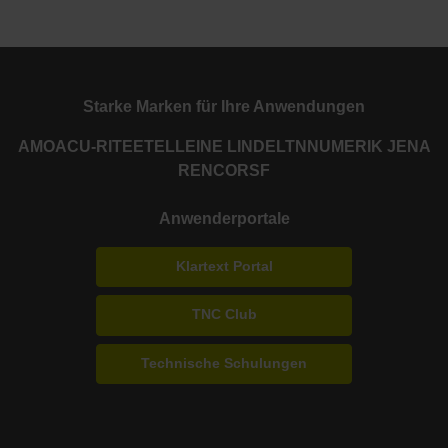
Starke Marken für Ihre Anwendungen
AMO
ACU-RITE
ETEL
LEINE LINDE
LTN
NUMERIK JENA
RENCO
RSF
Anwenderportale
Klartext Portal
TNC Club
Technische Schulungen