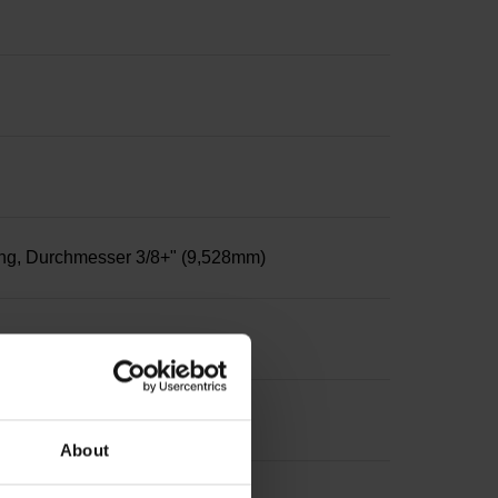
ng, Durchmesser 3/8+" (9,528mm)
About