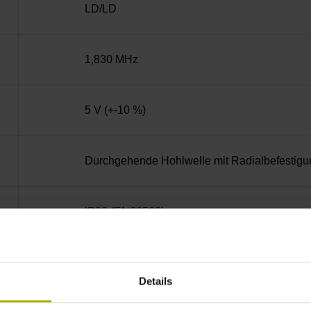
LD/LD
1,830 MHz
5 V (+-10 %)
Durchgehende Hohlwelle mit Radialbefestigu
IP30 (EN60529)
-30/+115 °C
Details