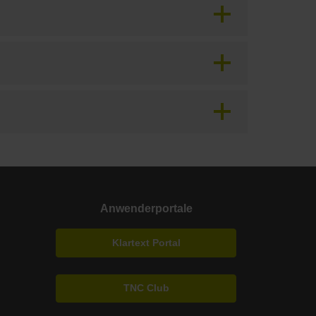
Anwenderportale
Klartext Portal
TNC Club