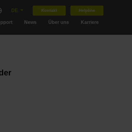
DE
Kontakt
Helpline
upport
News
Über uns
Karriere
der