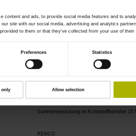
Stiftleiste abgewinkelt, 2-reihig, 15-polig
e content and ads, to provide social media features and to analy
D730584
 our site with our social media, advertising and analytics partn
 provided to them or that they’ve collected from your use of their
radial
Preferences
Statistics
geschlossene Kappe
Schraube 2x M2,5x5,25mm T8-Torx und Wink
 only
Allow selection
Sammelverpackung im Kunststoffbehälter 10 
RENCO