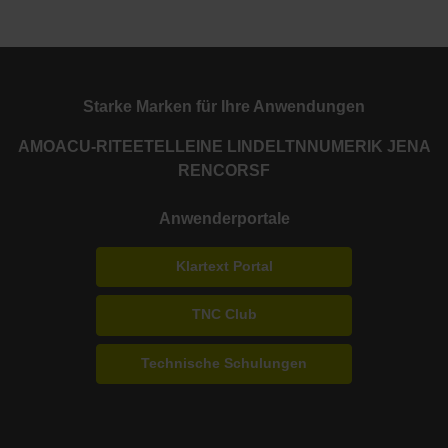
Starke Marken für Ihre Anwendungen
AMO
ACU-RITE
ETEL
LEINE LINDE
LTN
NUMERIK JENA
RENCO
RSF
Anwenderportale
Klartext Portal
TNC Club
Technische Schulungen