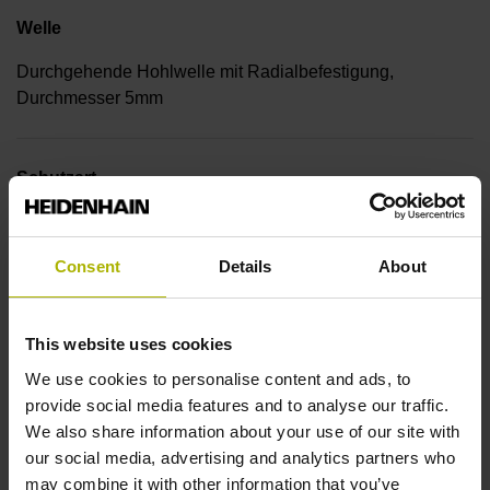
Welle
Durchgehende Hohlwelle mit Radialbefestigung,
Durchmesser 5mm
Schutzart
IP30 (EN60529)
Consent
Details
About
Arbeitstemperatur
This website uses cookies
-30/+115 °C
We use cookies to personalise content and ads, to
provide social media features and to analyse our traffic.
Elektrischer Anschluss
We also share information about your use of our site with
our social media, advertising and analytics partners who
Stiftleiste abgewinkelt, 2-reihig, 15-polig
may combine it with other information that you’ve