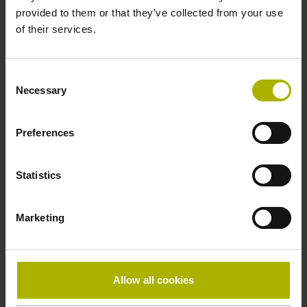
provided to them or that they’ve collected from your use
of their services.
Anschluss-Belegung
D730584
Consent
Necessary
Selection
Anschlussrichtung
Preferences
radial
Statistics
Form Kappe
Marketing
Kappe mit Bohrung
Beilegeteil
Allow all cookies
Schraube 2x M2,5x5,25mm T8-Torx und