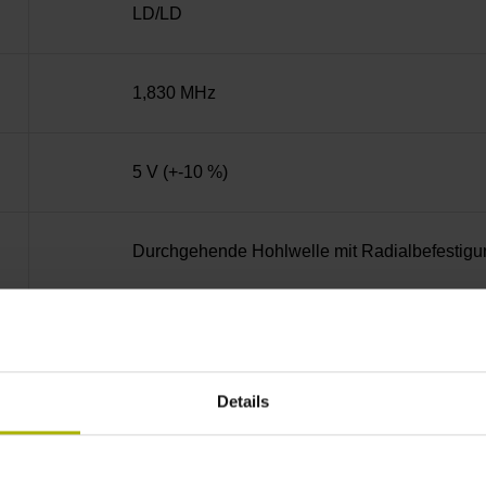
LD/LD
1,830 MHz
5 V (+-10 %)
Durchgehende Hohlwelle mit Radialbefestigu
IP30 (EN60529)
Details
-30/+115 °C