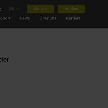
DE
Kontakt
Helpline
upport
News
Über uns
Karriere
der