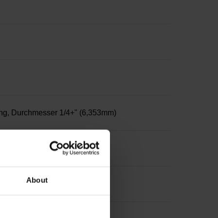
ng, Durchmesser 1/4+" (6,353mm)
About