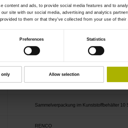
Stiftleiste abgewinkelt, 2-reihig, 15-polig
e content and ads, to provide social media features and to analy
 our site with our social media, advertising and analytics partn
 provided to them or that they’ve collected from your use of their
D730584
Preferences
Statistics
radial
geschlossene Kappe
 only
Allow selection
Schraube 2x M2,5x5,25mm T8-Torx und Winke
Sammelverpackung im Kunststoffbehälter 10 
RENCO