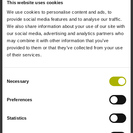
This website uses cookies
03D
We use cookies to personalise content and ads, to
provide social media features and to analyse our traffic.
We also share information about your use of our site with
Schutzart
our social media, advertising and analytics partners who
may combine it with other information that you’ve
IP64 (EN60529)
provided to them or that they’ve collected from your use
of their services.
Arbeitstemperatur
Consent
-40/+100 °C
Necessary
Selection
Preferences
Elektrischer Anschluss
Kupplung M12, Stift, 8-polig
Statistics