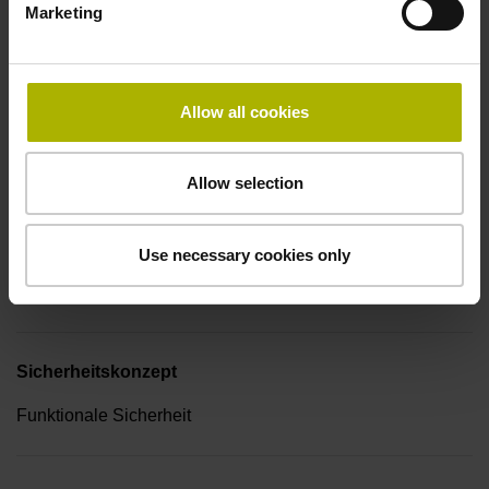
Anschluss-Belegung
Marketing
D532351
Allow all cookies
Anschlussrichtung
Kabelausgang axial und radial verwendbar
Allow selection
Kabellänge
Use necessary cookies only
1,00 m
Sicherheitskonzept
Funktionale Sicherheit