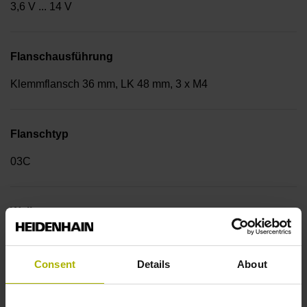
3,6 V ... 14 V
Flanschausführung
Klemmflansch 36 mm, LK 48 mm, 3 x M4
Flanschtyp
03C
Welle
Vollwelle mit Anflachung, Durchmesser 10mm, Länge
20mm, Anflachung 1mm tief, Länge 18mm
Consent
Details
About
Wellentyp