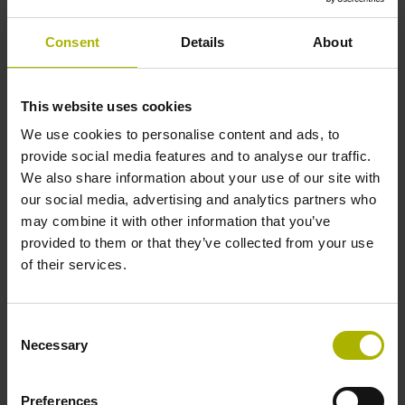
Consent
Details
About
Welle
Einseitig offene Hohlwelle mit Stahl-Klemmring,
This website uses cookies
Durchmesser 10 mm, Tiefe 24 mm
We use cookies to personalise content and ads, to
provide social media features and to analyse our traffic.
Wellentyp
We also share information about your use of our site with
our social media, advertising and analytics partners who
68T
may combine it with other information that you’ve
provided to them or that they’ve collected from your use
of their services.
Schutzart
IP64 (EN60529)
Consent
Necessary
Selection
Arbeitstemperatur
Preferences