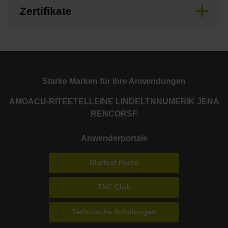
Zertifikate
Starke Marken für Ihre Anwendungen
AMO
ACU-RITE
ETEL
LEINE LINDE
LTN
NUMERIK JENA
RENCO
RSF
Anwenderportale
Klartext Portal
TNC Club
Technische Schulungen