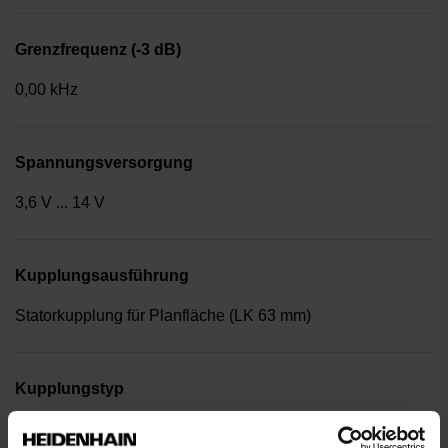
Grenzfrequenz (-3 dB)
0,00 kHz
Spannungsversorgung
3,6 V ... 14 V
Kupplungsausführung
Statorkupplung für Planfläche (LK 63 mm)
Kupplungstyp
14