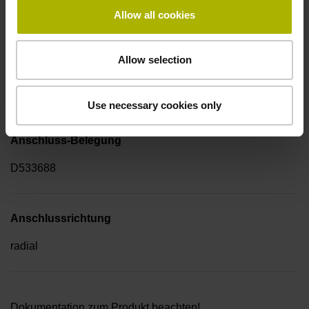
-40/+100 °C
Allow all cookies
Allow selection
Elektrischer Anschluss
Flanschdose M23, Stift, 17-polig
Use necessary cookies only
Anschluss-Belegung
D533688
Anschlussrichtung
radial
Dokumentation zum Produkt beachten!