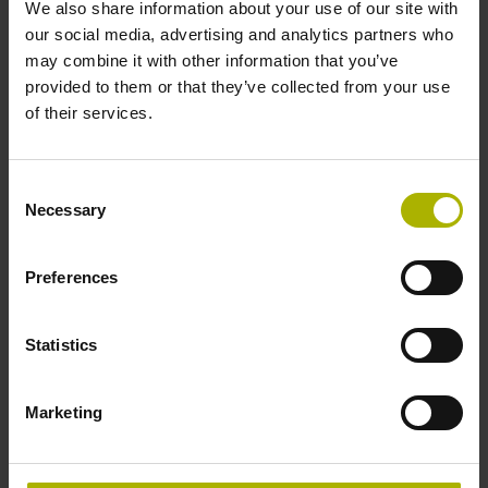
We also share information about your use of our site with
03C
our social media, advertising and analytics partners who
may combine it with other information that you’ve
provided to them or that they’ve collected from your use
Welle
of their services.
Vollwelle, Durchmesser 10 mm, Länge 20 mm
Consent
Necessary
Selection
Wellentyp
01J
Preferences
Schutzart
Statistics
IP64 (EN60529)
Marketing
Arbeitstemperatur