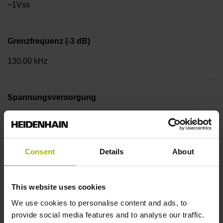
~1Vss
Grenzfrequenz (-3 dB)
130,00 kHz
Spannungsversorgung
4,75 V ... 30 V
Consent
Details
About
Flanschausführung
Klemmflansch 36 mm, LK 48 mm, 3 x M4
This website uses cookies
We use cookies to personalise content and ads, to
Flanschtyp
provide social media features and to analyse our traffic.