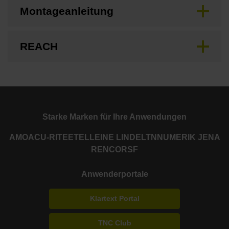
Montageanleitung
REACH
Starke Marken für Ihre Anwendungen
AMO
ACU-RITE
ETEL
LEINE LINDE
LTN
NUMERIK JENA
RENCO
RSF
Anwenderportale
Klartext Portal
TNC Club