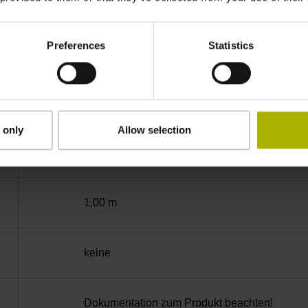
-10/+70 °C
Preferences
Statistics
freies Kabelende
D360265
 only
Allow selection
radial
1,00 m
keine
Dokumentation zum Produkt beachten!