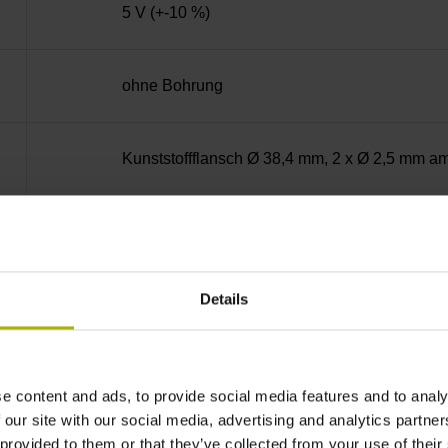
5 V (+-10 %)
ohne Bohrung
Kunststoffflansch Ø 38,4 mm, 2 x Ø 2,5 mm 
18 Welle: Hohlwelle mit Radialbefestigung,
Details
22C
IP40 (EN60529)
e content and ads, to provide social media features and to analy
 our site with our social media, advertising and analytics partn
 provided to them or that they’ve collected from your use of their