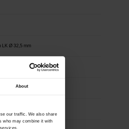
am LK Ø 32,5 mm
 Durchmesser 6 mm
About
se our traffic. We also share
ers who may combine it with
 services.