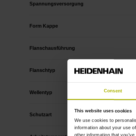
Spannungsversorgung
Form Kappe
Flanschausführung
Flanschtyp
Consent
Wellentyp
This website uses cookies
Schutzart
We use cookies to personalis
information about your use of
other information that you’ve