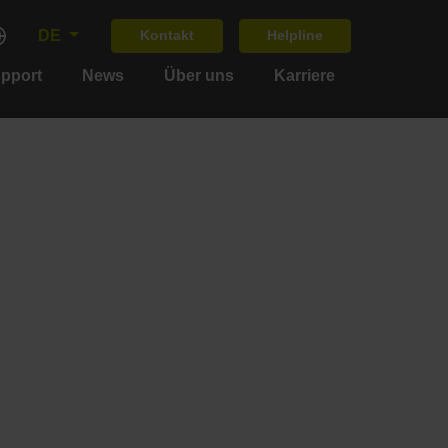
DE
Kontakt
Helpline
upport
News
Über uns
Karriere