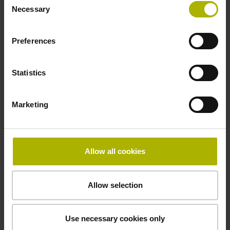
Necessary
Selection
-10/+70 °C
Preferences
Elektrischer Anschluss
Statistics
freies Kabelende
Marketing
Anschluss-Belegung
D360265
Allow all cookies
Anschlussrichtung
Allow selection
radial
Use necessary cookies only
Kabellänge