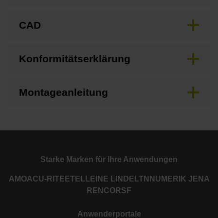
CAD
Konformitätserklärung
Montageanleitung
Starke Marken für Ihre Anwendungen
AMO
ACU-RITE
ETEL
LEINE LINDE
LTN
NUMERIK JENA
RENCO
RSF
Anwenderportale