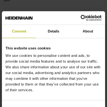
mm
Flanschtyp
18 Welle: Hohlwelle mit Radialbefestigung, Durchmesser 4
Consent
Details
About
mm
This website uses cookies
Wellentyp
We use cookies to personalise content and ads, to
22A
provide social media features and to analyse our traffic.
We also share information about your use of our site with
our social media, advertising and analytics partners who
Schutzart
may combine it with other information that you’ve
provided to them or that they’ve collected from your use
IP40 (EN60529)
of their services.
Arbeitstemperatur
Consent